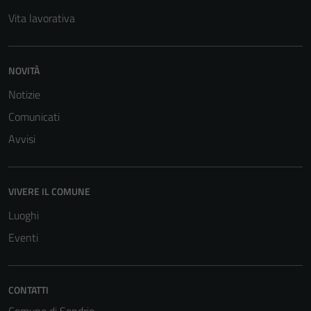
Vita lavorativa
NOVITÀ
Notizie
Comunicati
Avvisi
Tecnici
Questi cookie
sono necessari
VIVERE IL COMUNE
per il
Luoghi
funzionamento
Eventi
del sito e non
possono
essere
disabilitati.
CONTATTI
Questi cookie