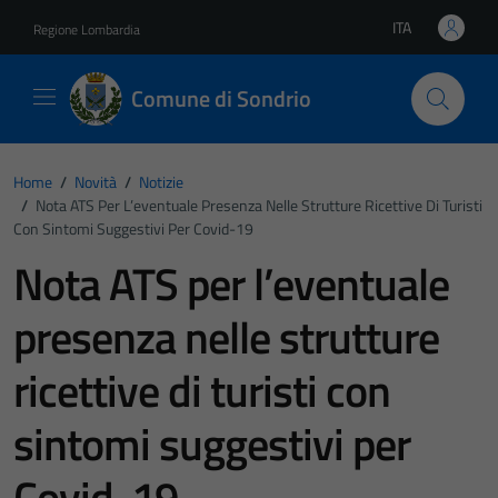
Vai ai contenuti
Vai al footer
ITA
Regione Lombardia
Lingua attiva:
Comune di Sondrio
Home
/
Novità
/
Notizie
/
Nota ATS Per L’eventuale Presenza Nelle Strutture Ricettive Di Turisti
Con Sintomi Suggestivi Per Covid-19
Nota ATS per l’eventuale
presenza nelle strutture
ricettive di turisti con
sintomi suggestivi per
Covid-19