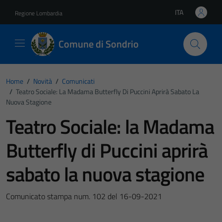
Vai ai contenuti
Vai al footer
ITA
Regione Lombardia
Lingua attiva:
Comune di Sondrio
Home
/
Novità
/
Comunicati
/
Teatro Sociale: La Madama Butterfly Di Puccini Aprirà Sabato La
Nuova Stagione
Teatro Sociale: la Madama
Butterfly di Puccini aprirà
sabato la nuova stagione
Comunicato stampa num. 102 del 16-09-2021