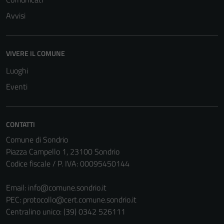
Avvisi
VIVERE IL COMUNE
Tecnici
Luoghi
Questi cookie
Eventi
sono necessari
per il
funzionamento
CONTATTI
del sito e non
Comune di Sondrio
possono
Piazza Campello 1, 23100 Sondrio
essere
Codice fiscale / P. IVA: 00095450144
disabilitati.
Questi cookie
Email:
info@comune.sondrio.it
non raccolgono
PEC:
protocollo@cert.comune.sondrio.it
informazioni
Centralino unico: (39) 0342 526111
personali.