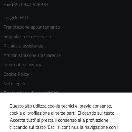
Fax: (39) 0342 526333
Leggi le FAQ
Prenotazione appuntamento
Segnalazione disservizio
Richiesta assistenza
Amministrazione trasparente
Informativa privacy
Cookie Policy
Note legali
Dichiarazione di accessibilità
Dichiarazione di accessibilità Servizi
Questo sito utilizza cookie tecnici e, previo consenso,
Whistleblowing
cookie di profilazione di terze parti. Cliccando sul tasto
'Accetta tutti' si presta il consenso alla profilazione,
Piano di miglioramento del sito
cliccando sul tasto 'Esci' si continua la navigazione con i
Area riservata