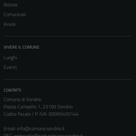
Notizie
Comunicati
Avvisi
VIVERE IL COMUNE
Tecnici
Questi cookie
Luoghi
sono necessari
Eventi
per il
funzionamento
del sito e non
CONTATTI
possono
Comune di Sondrio
essere
Piazza Campello 1, 23100 Sondrio
disabilitati.
Codice fiscale / P. IVA: 00095450144
Questi cookie
non raccolgono
Email:
info@comune.sondrio.it
informazioni
PEC:
protocollo@cert.comune.sondrio.it