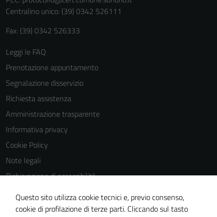
personali.
Centralino unico: (39) 0342 526111
Fax: (39) 0342 526333
Leggi le FAQ
Prenotazione appuntamento
Segnalazione disservizio
Richiesta assistenza
Amministrazione trasparente
Informativa privacy
Cookie Policy
Note legali
Dichiarazione di accessibilità
Dichiarazione di accessibilità Servizi
Questo sito utilizza cookie tecnici e, previo consenso,
Whistleblowing
cookie di profilazione di terze parti. Cliccando sul tasto