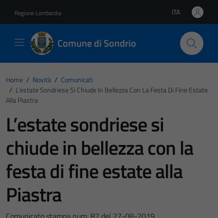
Vai ai contenuti
Vai al footer
ITA
Regione Lombardia
Lingua attiva:
Comune di Sondrio
Home
/
Novità
/
Comunicati
/
L’estate Sondriese Si Chiude In Bellezza Con La Festa Di Fine Estate
Alla Piastra
L’estate sondriese si
chiude in bellezza con la
festa di fine estate alla
Piastra
Comunicato stampa num. 87 del 27-08-2019