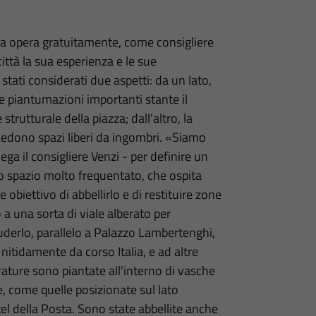
sua opera gratuitamente, come consigliere
ttà la sua esperienza e le sue
tati considerati due aspetti: da un lato,
re piantumazioni importanti stante il
rutturale della piazza; dall'altro, la
hiedono spazi liberi da ingombri. «Siamo
ega il consigliere Venzi - per definire un
no spazio molto frequentato, che ospita
 obiettivo di abbellirlo e di restituire zone
a una sorta di viale alberato per
uderlo, parallelo a Palazzo Lambertenghi,
itidamente da corso Italia, e ad altre
erature sono piantate all'interno di vasche
, come quelle posizionate sul lato
el della Posta. Sono state abbellite anche