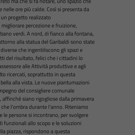
reto ma che si fa notare, uno spazio che
e nelle ore più calde. Così si presenta da
a un progetto realizzato
 migliorare percezione e fruizione,
bano verdi. A nord, di fianco alla fontana,
attorno alla statua del Garibaldi sono state
e diverse che ingentiliscono gli spazi e
el risultato, felici che i cittadini lo
ssessore alle Attività produttive e agli
lto ricercati, soprattutto in questa
 bella alla vista. Le nuove piantumazioni
'impegno del consigliere comunale
a, affinché siano rigogliose dalla primavera
o che l'ombra durante l'anno. Riteniamo
e le persone si incontrano, per svolgere
i funzionali allo scopo e le soluzioni
la piazza, rispondono a questa