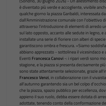
(Sondrio, 30 giugno 2026) - Un allestimento disc
è diventato più verde e accogliente, vivibile anch
qualche giorno la piazza Garibaldi, interessata d
dall'Amministrazione comunale con l'obiettivo di
attraverso l'introduzione di elementi di arredo ur
sul lato opposto, accanto alle sedute in legno, e 
installate una serie di fioriere con alberi di speci
garantiscono ombra e frescura. «Siamo soddisfatti d
abbiano apprezzato - sottolinea il vicesindaco e a
Eventi
Francesca Canovi
-: i ripari verdi sono mo
stagione, e la piazza si presenta decisamente più
sono state attentamente selezionate, grazie all
Francesco Venzi
, in collaborazione con il vivaist
all'autunno garantendo sia un bel colpo d'occhi
che la piazza, spazio pubblico per eccellenza, dov
appieno il suo ruolo, debba essere dotata di arred
adottate, tenendo conto della conformazione del