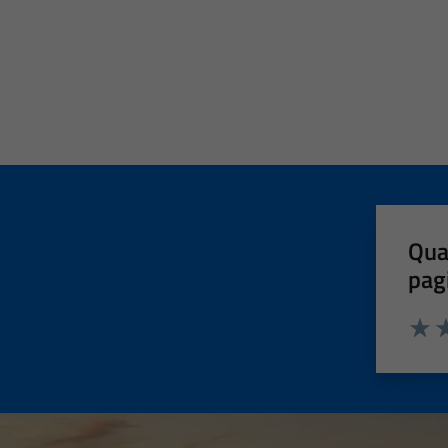
Qua
pag
Valut
Va