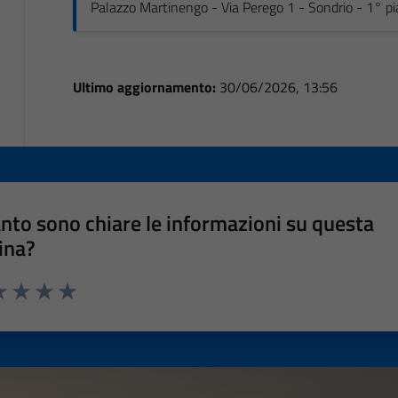
Palazzo Martinengo - Via Perego 1 - Sondrio - 1° p
Ultimo aggiornamento:
30/06/2026, 13:56
nto sono chiare le informazioni su questa
ina?
a 1 stelle su 5
luta 2 stelle su 5
Valuta 3 stelle su 5
Valuta 4 stelle su 5
Valuta 5 stelle su 5