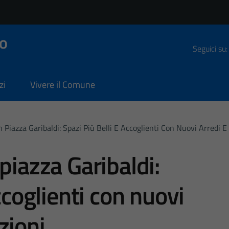
o
Seguici su:
zi
Vivere il Comune
n Piazza Garibaldi: Spazi Più Belli E Accoglienti Con Nuovi Arredi 
piazza Garibaldi:
ccoglienti con nuovi
zioni