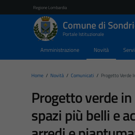
Vai ai contenuti
Vai al footer
Regione Lombardia
Comune di Sondri
Portale Istituzionale
Amministrazione
Novità
Servi
Home
/
Novità
/
Comunicati
/
Progetto Verde I
Progetto verde in 
spazi più belli e a
arredi e piantuma