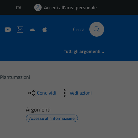
Accedi all'area personale
ITA
Lingua attiva:
Cerca
Tutti gli argomenti...
E Piantumazioni
Condividi
Vedi azioni
Argomenti
Accesso all'informazione