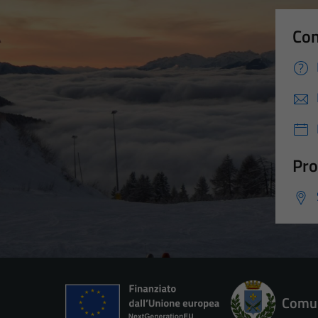
Con
Pro
Comun