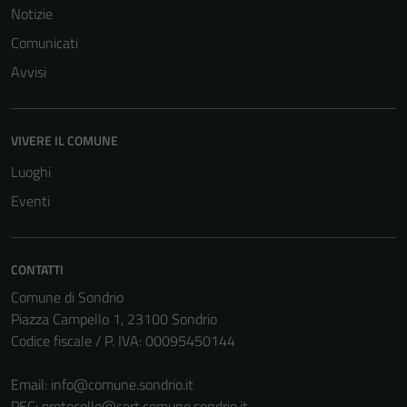
Notizie
Comunicati
Avvisi
VIVERE IL COMUNE
Tecnici
Questi cookie
Luoghi
sono necessari
Eventi
per il
funzionamento
del sito e non
CONTATTI
possono
Comune di Sondrio
essere
Piazza Campello 1, 23100 Sondrio
disabilitati.
Codice fiscale / P. IVA: 00095450144
Questi cookie
non raccolgono
Email:
info@comune.sondrio.it
informazioni
PEC:
protocollo@cert.comune.sondrio.it