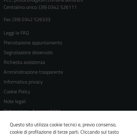
personali.
Centralino unico: (39) 0342 526111
Fax: (39) 0342 526333
Leggi le FAQ
Prenotazione appuntamento
Segnalazione disservizio
Richiesta assistenza
Amministrazione trasparente
Informativa privacy
Cookie Policy
Note legali
Dichiarazione di accessibilità
Dichiarazione di accessibilità Servizi
Questo sito utilizza cookie tecnici e, previo consenso,
Whistleblowing
cookie di profilazione di terze parti. Cliccando sul tasto