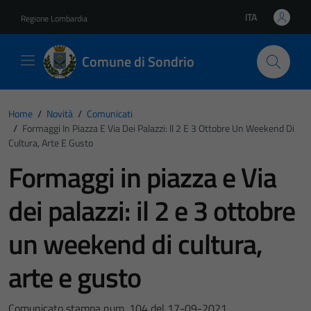
Vai ai contenuti
Vai al footer
ITA
Regione Lombardia
Lingua attiva:
Comune di Sondrio
Home
/
Novità
/
Comunicati
/
Formaggi In Piazza E Via Dei Palazzi: Il 2 E 3 Ottobre Un Weekend Di
Cultura, Arte E Gusto
Formaggi in piazza e Via
dei palazzi: il 2 e 3 ottobre
un weekend di cultura,
arte e gusto
Comunicato stampa num. 104 del 17-09-2021