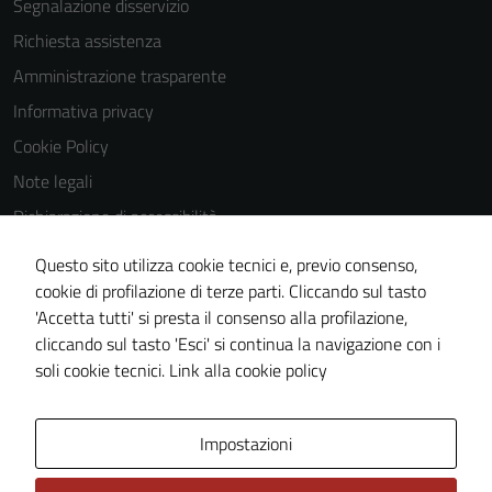
Segnalazione disservizio
Richiesta assistenza
Amministrazione trasparente
Informativa privacy
Cookie Policy
Note legali
Dichiarazione di accessibilità
Dichiarazione di accessibilità Servizi
Questo sito utilizza cookie tecnici e, previo consenso,
Whistleblowing
cookie di profilazione di terze parti. Cliccando sul tasto
'Accetta tutti' si presta il consenso alla profilazione,
Piano di miglioramento del sito
cliccando sul tasto 'Esci' si continua la navigazione con i
Area riservata
soli cookie tecnici.
Link alla cookie policy
Area Privata
Impostazioni