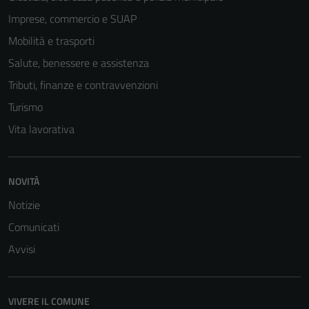
Imprese, commercio e SUAP
Mobilità e trasporti
Salute, benessere e assistenza
Tributi, finanze e contravvenzioni
Turismo
Vita lavorativa
NOVITÀ
Notizie
Tecnici
Questi cookie
Comunicati
sono necessari
Avvisi
per il
funzionamento
del sito e non
VIVERE IL COMUNE
possono