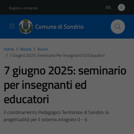
Vai ai contenuti
Vai al footer
ITA
Regione Lombardia
Lingua attiva:
Comune di Sondrio
Home
/
Novità
/
Avvisi
/
7 Giugno 2025: Seminario Per Insegnanti Ed Educatori
7 giugno 2025: seminario
per insegnanti ed
educatori
Il coordinamento Pedagogico Territoriale di Sondrio: la
progettualità per il sistema integrato 0 - 6