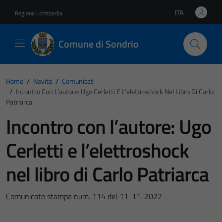
Vai ai contenuti
Vai al footer
ITA
Regione Lombardia
Lingua attiva:
Comune di Sondrio
Home
/
Novità
/
Comunicati
/
Incontro Con L’autore: Ugo Cerletti E L’elettroshock Nel Libro Di Carlo
Patriarca
Incontro con l’autore: Ugo
Cerletti e l’elettroshock
nel libro di Carlo Patriarca
Comunicato stampa num. 114 del 11-11-2022