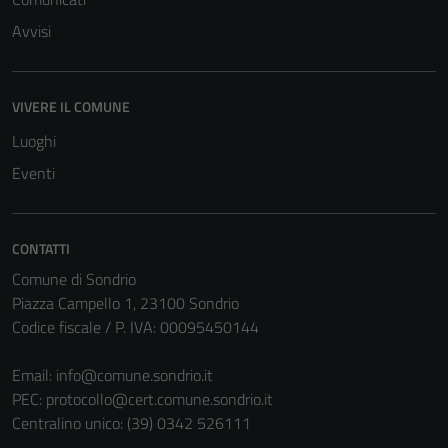
Avvisi
VIVERE IL COMUNE
Tecnici
Luoghi
Questi cookie
Eventi
sono necessari
per il
funzionamento
CONTATTI
del sito e non
Comune di Sondrio
possono
Piazza Campello 1, 23100 Sondrio
essere
Codice fiscale / P. IVA: 00095450144
disabilitati.
Questi cookie
Email:
info@comune.sondrio.it
non raccolgono
PEC:
protocollo@cert.comune.sondrio.it
informazioni
Centralino unico: (39) 0342 526111
personali.