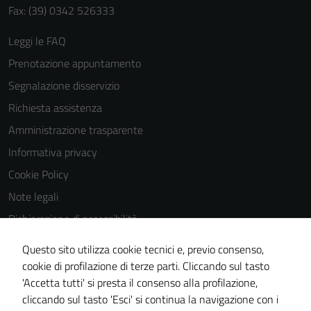
Fax: (39) 0342 526333
Leggi le FAQ
Prenotazione appuntamento
Segnalazione disservizio
Richiesta assistenza
Amministrazione trasparente
Informativa privacy
Cookie Policy
Note legali
Dichiarazione di accessibilità
Dichiarazione di accessibilità Servizi
Questo sito utilizza cookie tecnici e, previo consenso,
Whistleblowing
cookie di profilazione di terze parti. Cliccando sul tasto
'Accetta tutti' si presta il consenso alla profilazione,
Piano di miglioramento del sito
cliccando sul tasto 'Esci' si continua la navigazione con i
Area riservata