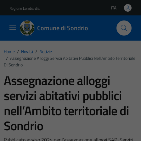
Vai ai contenuti
Vai al footer
ITA
Regione Lombardia
Lingua attiva:
Comune di Sondrio
Home
/
Novità
/
Notizie
/
Assegnazione Alloggi Servizi Abitativi Pubblici Nell’Ambito Territoriale
Di Sondrio
Assegnazione alloggi
servizi abitativi pubblici
nell’Ambito territoriale di
Sondrio
Pubblicato avviso 2024 per l’assegnazione alloggi SAP (Servizi