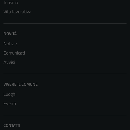
Turismo
Vita lavorativa
NOVITÀ
Notizie
Comunicati
Avvisi
Tecnici
Questi cookie
sono necessari
VIVERE IL COMUNE
per il
Luoghi
funzionamento
del sito e non
Eventi
possono
essere
disabilitati.
CONTATTI
Questi cookie