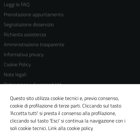
Leggi le FAQ
Prenotazione appuntamento
Segnalazione disservizio
Richiesta assistenza
Amministrazione trasparente
Informativa privacy
Cookie Policy
Note legali
Dichiarazione di accessibilità
Dichiarazione di accessibilità Servizi
Questo sito utilizza cookie tecnici e, previo consenso,
Whistleblowing
cookie di profilazione di terze parti. Cliccando sul tasto
'Accetta tutti' si presta il consenso alla profilazione,
Piano di miglioramento del sito
cliccando sul tasto 'Esci' si continua la navigazione con i
Area riservata
soli cookie tecnici.
Link alla cookie policy