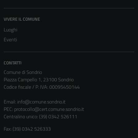
VIVERE IL COMUNE
Luoghi
Tecnici
Eventi
Questi cookie
sono necessari
per il
CONTATTI
funzionamento
Comune di Sondrio
del sito e non
Piazza Campello 1, 23100 Sondrio
possono
Codice fiscale / P. IVA: 00095450144
essere
disabilitati.
Email:
info@comune.sondrio.it
Questi cookie
PEC:
protocollo@cert.comune.sondrio.it
non raccolgono
Centralino unico: (39) 0342 526111
informazioni
personali.
Fax: (39) 0342 526333