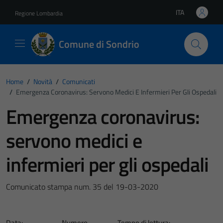
Vai ai contenuti
Vai al footer
ITA
Regione Lombardia
Lingua attiva:
Comune di Sondrio
Home
/
Novità
/
Comunicati
/
Emergenza Coronavirus: Servono Medici E Infermieri Per Gli Ospedali
Emergenza coronavirus:
servono medici e
infermieri per gli ospedali
Comunicato stampa num. 35 del 19-03-2020
Data:
Numero
Tempo di lettura: