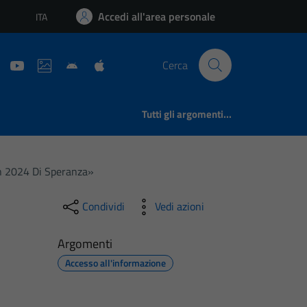
Accedi all'area personale
ITA
Lingua attiva:
Cerca
Tutti gli argomenti...
Un 2024 Di Speranza»
Condividi
Vedi azioni
Argomenti
Accesso all'informazione