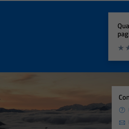
Qua
pag
Valut
Va
Con