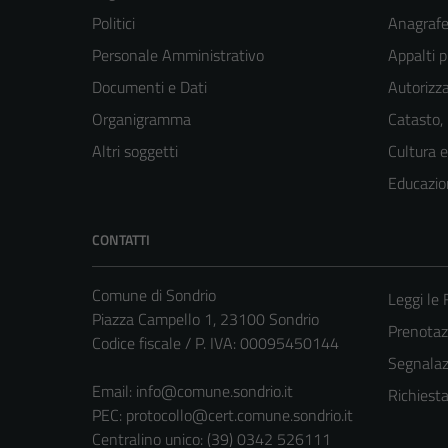
Politici
Anagrafe 
Personale Amministrativo
Appalti p
Documenti e Dati
Autorizza
Organigramma
Catasto,
Altri soggetti
Cultura 
Educazio
CONTATTI
Comune di Sondrio
Leggi le
Piazza Campello 1, 23100 Sondrio
Prenota
Codice fiscale / P. IVA: 00095450144
Segnalazi
Email:
info@comune.sondrio.it
Richiest
PEC:
protocollo@cert.comune.sondrio.it
Centralino unico: (39) 0342 526111