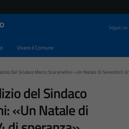
o
Seguici su:
zi
Vivere il Comune
alizio Del Sindaco Marco Scaramellini: «Un Natale Di Serenità E 
izio del Sindaco
i: «Un Natale di
4 di speranza»