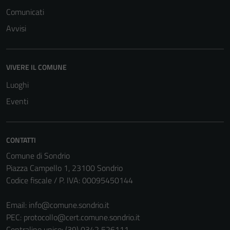
Comunicati
Avvisi
VIVERE IL COMUNE
Tecnici
Luoghi
Questi cookie
Eventi
sono necessari
per il
funzionamento
del sito e non
CONTATTI
possono
Comune di Sondrio
essere
Piazza Campello 1, 23100 Sondrio
disabilitati.
Codice fiscale / P. IVA: 00095450144
Questi cookie
non raccolgono
Email:
info@comune.sondrio.it
informazioni
PEC:
protocollo@cert.comune.sondrio.it
personali.
Centralino unico: (39) 0342 526111