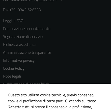
Fax: (39) 0342 526333
Leggi le FAQ
Prenotazione appuntamento
Segnalazione disservizio
Richiesta assistenza
Amministrazione trasparente
Informativa privacy
Cookie Policy
Note legali
Dichiarazione di accessibilità
Dichiarazione di accessibilità Servizi
Questo sito utilizza cookie tecnici e, previo consenso,
Whistleblowing
cookie di profilazione di terze parti. Cliccando sul tasto
'Accetta tutti' si presta il consenso alla profilazione,
Piano di miglioramento del sito