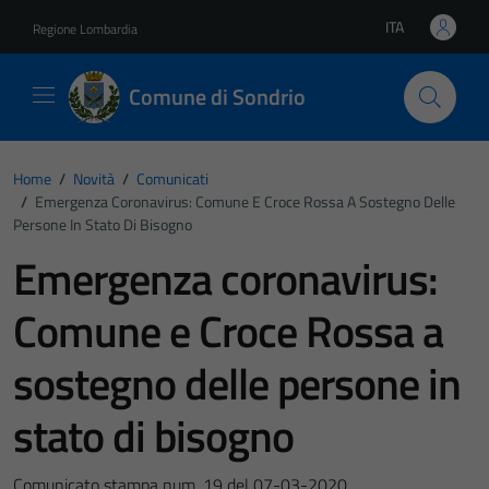
Vai ai contenuti
Vai al footer
ITA
Regione Lombardia
Lingua attiva:
Comune di Sondrio
Home
/
Novità
/
Comunicati
/
Emergenza Coronavirus: Comune E Croce Rossa A Sostegno Delle
Persone In Stato Di Bisogno
Emergenza coronavirus:
Comune e Croce Rossa a
sostegno delle persone in
stato di bisogno
Comunicato stampa num. 19 del 07-03-2020