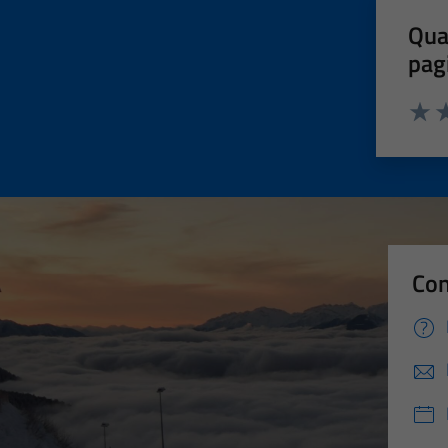
Qua
pag
Valut
Va
Con