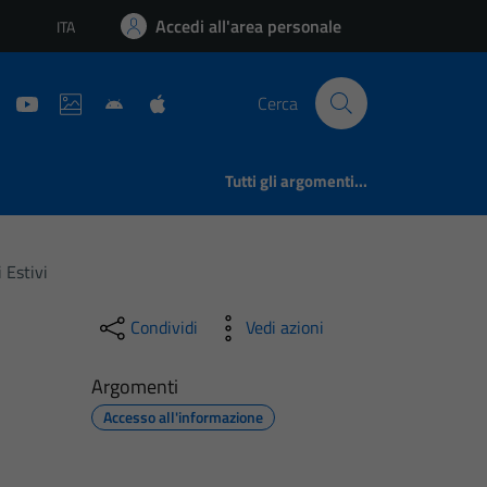
Accedi all'area personale
ITA
Lingua attiva:
Cerca
Tutti gli argomenti...
 Estivi
Condividi
Vedi azioni
Argomenti
Accesso all'informazione