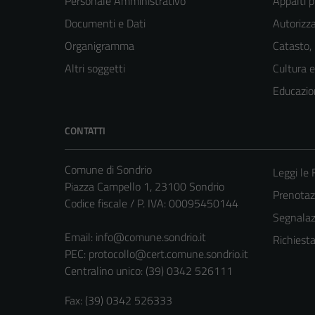
Personale Amministrativo
Appalti p
Documenti e Dati
Autorizza
Organigramma
Catasto,
Altri soggetti
Cultura 
Educazio
CONTATTI
Comune di Sondrio
Leggi le
Piazza Campello 1, 23100 Sondrio
Prenota
Codice fiscale / P. IVA: 00095450144
Segnalazi
Email:
info@comune.sondrio.it
Richiest
PEC:
protocollo@cert.comune.sondrio.it
Centralino unico: (39) 0342 526111
Fax: (39) 0342 526333