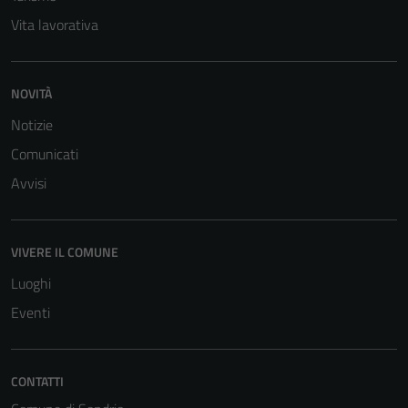
Vita lavorativa
NOVITÀ
Notizie
Comunicati
Avvisi
Tecnici
Questi cookie
sono necessari
VIVERE IL COMUNE
per il
Luoghi
funzionamento
del sito e non
Eventi
possono
essere
disabilitati.
CONTATTI
Questi cookie