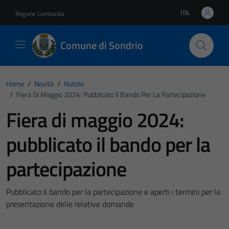
Vai ai contenuti
Vai al footer
ITA
Regione Lombardia
Lingua attiva:
Comune di Sondrio
Home
/
Novità
/
Notizie
/
Fiera Di Maggio 2024: Pubblicato Il Bando Per La Partecipazione
Fiera di maggio 2024:
pubblicato il bando per la
partecipazione
Pubblicato il bando per la partecipazione e aperti i termini per la
presentazione delle relative domande