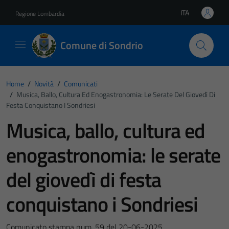
Vai ai contenuti
Vai al footer
ITA
Regione Lombardia
Lingua attiva:
Comune di Sondrio
Home
/
Novità
/
Comunicati
/
Musica, Ballo, Cultura Ed Enogastronomia: Le Serate Del Giovedì Di
Festa Conquistano I Sondriesi
Musica, ballo, cultura ed
enogastronomia: le serate
del giovedì di festa
conquistano i Sondriesi
Comunicato stampa num. 59 del 20-06-2025