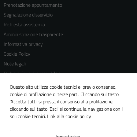
Prenotazione appuntamento
Segnalazione disservizio
Richiesta assistenza
Amministrazione trasparente
Informativa privacy
Cookie Policy
Note legali
Dichiarazione di accessibilità
Dichiarazione di accessibilità Servizi
Questo sito utilizza cookie tecnici e, previo consenso,
Whistleblowing
cookie di profilazione di terze parti. Cliccando sul tasto
'Accetta tutti' si presta il consenso alla profilazione,
Piano di miglioramento del sito
cliccando sul tasto 'Esci' si continua la navigazione con i
Area riservata
soli cookie tecnici.
Link alla cookie policy
Area Privata
Impostazioni