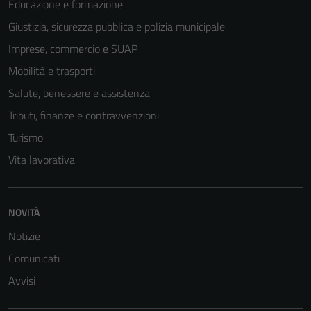
Educazione e formazione
possono
Giustizia, sicurezza pubblica e polizia municipale
essere
disabilitati.
Imprese, commercio e SUAP
Questi cookie
Mobilità e trasporti
non raccolgono
Salute, benessere e assistenza
informazioni
personali.
Tributi, finanze e contravvenzioni
Turismo
Vita lavorativa
NOVITÀ
Notizie
Comunicati
Avvisi