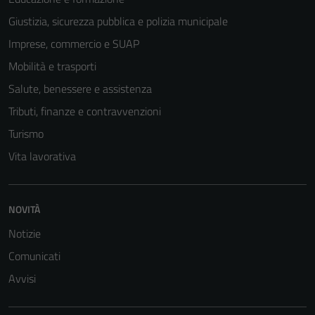
Giustizia, sicurezza pubblica e polizia municipale
Imprese, commercio e SUAP
Mobilità e trasporti
Tecnici
Questi cookie
Salute, benessere e assistenza
sono necessari
Tributi, finanze e contravvenzioni
per il
Turismo
funzionamento
del sito e non
Vita lavorativa
possono
essere
disabilitati.
NOVITÀ
Questi cookie
Notizie
non raccolgono
informazioni
Comunicati
personali.
Avvisi