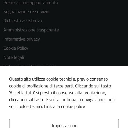
Prenotazione appuntamento
Segnalazione disservizio
Richiesta assistenza
Amministrazione trasparente
Informativa privacy
Cookie Policy
Note legali
Dichiarazione di accessibilità
Dichiarazione di accessibilità Servizi
Questo sito utilizza cookie tecnici e, previo consenso,
Whistleblowing
cookie di profilazione di terze parti. Cliccando sul tasto
'Accetta tutti' si presta il consenso alla profilazione,
Piano di miglioramento del sito
cliccando sul tasto 'Esci' si continua la navigazione con i
Area riservata
soli cookie tecnici.
Link alla cookie policy
Area Privata
Impostazioni