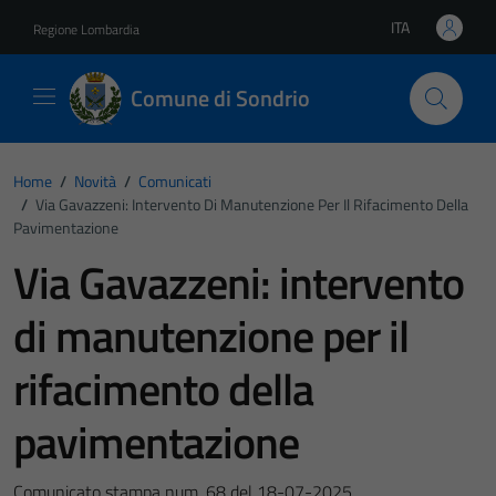
Vai ai contenuti
Vai al footer
ITA
Regione Lombardia
Lingua attiva:
Comune di Sondrio
Home
/
Novità
/
Comunicati
/
Via Gavazzeni: Intervento Di Manutenzione Per Il Rifacimento Della
Pavimentazione
Via Gavazzeni: intervento
di manutenzione per il
rifacimento della
pavimentazione
Comunicato stampa num. 68 del 18-07-2025