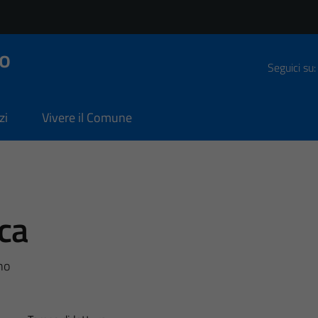
o
Seguici su:
zi
Vivere il Comune
ica
no