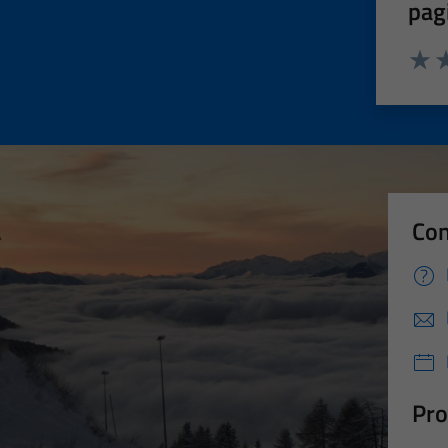
pag
Valut
Va
Con
Pro