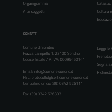
Organigramma
Catasto,
Altri soggetti
Cultura 
Educazio
CONTATTI
Comune di Sondrio
Leggi le
Piazza Campello 1, 23100 Sondrio
Prenota
Codice fiscale / P. IVA: 00095450144
Segnalazi
Email:
info@comune.sondrio.it
Richiest
PEC:
protocollo@cert.comune.sondrio.it
Centralino unico: (39) 0342 526111
Fax: (39) 0342 526333