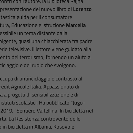
ontri con l'autore, la Biblioteca Rajna
 presentazione del nuovo libro di
Lorenzo
antastica guida per il consumatore
ltura, Educazione e Istruzione
Marcella
essibile un tema distante dalla
olgente, quasi una chiacchierata tra padre
erie televisive, il lettore viene guidato alla
mento del terrorismo, fornendo un aiuto a
iclaggio e del ruolo che svolgono.
ccupa di antiriciclaggio e contrasto al
dit Agricole Italia. Appassionato di
 a progetti di sensibilizzazione e di
stituti scolastici. Ha pubblicato "Jugo-
 2019, "Sentiero Valtellina. In bicicletta nel
ertà. La Resistenza controvento delle
o in bicicletta in Albania, Kosovo e