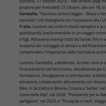
(Sondrio, 17 ottobre 2025) - Nell'ambito degli inc
propone per mercoledì 22 ottobre, alle ore 18, la
Gambetta
, "Favoloso antiriciclaggio - Breve e f
bancario", che dialogherà con l'assessore alla Cu
Fratta
. L'autore racconta in modo semplice e acc
quotidianità, trasformandolo in un viaggio coinv
e figli. Attraverso esempi tratti da favole, film e s
scoperta del riciclaggio di denaro e del finanzia
comprendere l'importanza delle normative antiric
Lorenzo Gambetta, valtellinese, da dieci anni si o
finanziamento del terrorismo, attualmente per Cré
formazione, divulgazione e volontariato, si dedica
istruzione, collaborando attivamente con diversi i
Bike. In bicicletta in Bosnia, Croazia e Serbia", nel
cuore delle Alpi", nel 2020, "Pedalando per la lib
partigiane", nel 2023, e "Tra aquile e merli. Viaggi