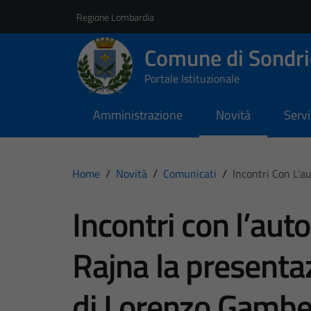
Vai ai contenuti
Vai al footer
Regione Lombardia
Comune di Sondri
Portale Istituzionale
Amministrazione
Novità
Servi
Home
/
Novità
/
Comunicati
/
Incontri Con L’a
Incontri con l’auto
Rajna la presenta
di Lorenzo Gambe