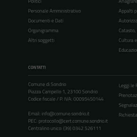
Politici
Anagrafe 
Personale Amministrativo
Appalti p
Documenti e Dati
Autorizza
Organigramma
Catasto,
Altri soggetti
Cultura 
Educazio
CONTATTI
Comune di Sondrio
Leggi le
Piazza Campello 1, 23100 Sondrio
Prenota
Codice fiscale / P. IVA: 00095450144
Segnalazi
Email:
info@comune.sondrio.it
Richiest
PEC:
protocollo@cert.comune.sondrio.it
Centralino unico: (39) 0342 526111