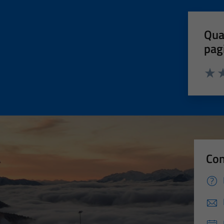
Qua
pag
Valut
Va
Con