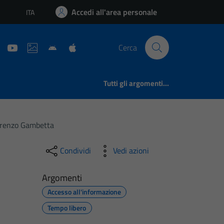
Accedi all'area personale
ITA
Lingua attiva:
Cerca
Tutti gli argomenti...
Lorenzo Gambetta
Condividi
Vedi azioni
Argomenti
Accesso all'informazione
Tempo libero