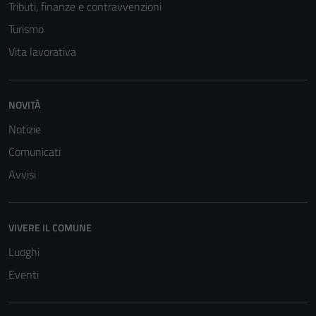
Tributi, finanze e contravvenzioni
Tecnici
Turismo
Questi cookie
sono necessari
Vita lavorativa
per il
funzionamento
del sito e non
NOVITÀ
possono
Notizie
essere
disabilitati.
Comunicati
Questi cookie
Avvisi
non raccolgono
informazioni
personali.
VIVERE IL COMUNE
Luoghi
Eventi