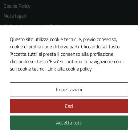
Cookie Policy
Note legali
Dichiarazione di accessibilità
Dichiarazione di accessibilità Servizi
Questo sito utilizza cookie tecnici e, previo consenso,
Whistleblowing
cookie di profilazione di terze parti. Cliccando sul tasto
'Accetta tutti' si presta il consenso alla profilazione,
Piano di miglioramento del sito
cliccando sul tasto 'Esci' si continua la navigazione con i
Area riservata
soli cookie tecnici.
Link alla cookie policy
Area Privata
Impostazioni
Esci
Accetta tutti
Credits: ©
Technical Design s.r.l.