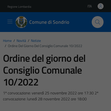
Vai ai contenuti
Vai al footer
ITA
Regione Lombardia
Lingua attiva:
Comune di Sondrio
Home
/
Novità
/
Notizie
/
Ordine Del Giorno Del Consiglio Comunale 10/2022
Ordine del giorno del
Consiglio Comunale
10/2022
1ª convocazione: venerdì 25 novembre 2022 ore 17:30 2ª
convocazione: lunedì 28 novembre 2022 ore 18:00