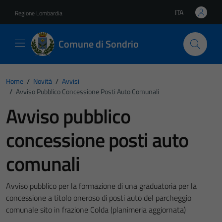
Vai ai contenuti
Vai al footer
ITA
Regione Lombardia
Lingua attiva:
Comune di Sondrio
Home
/
Novità
/
Avvisi
/
Avviso Pubblico Concessione Posti Auto Comunali
Avviso pubblico
concessione posti auto
comunali
Avviso pubblico per la formazione di una graduatoria per la
concessione a titolo oneroso di posti auto del parcheggio
comunale sito in frazione Colda (planimeria aggiornata)