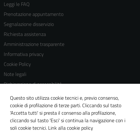
Leggi le FAQ
Prenotazione appuntamento
Segnalazione disservizio
Richiesta assistenza
Amministrazione trasparente
Informativa privacy
Cookie Policy
Note legali
Dichiarazione di accessibilità
Dichiarazione di accessibilità Servizi
Questo sito utilizza cookie tecnici e, previo consenso,
Whistleblowing
cookie di profilazione di terze parti. Cliccando sul tasto
'Accetta tutti' si presta il consenso alla profilazione,
Piano di miglioramento del sito
cliccando sul tasto 'Esci' si continua la navigazione con i
Area riservata
soli cookie tecnici.
Link alla cookie policy