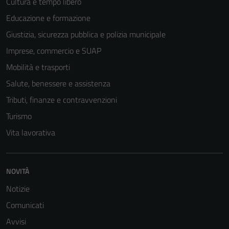
Cultura e tempo libero
del sito e non
possono
Educazione e formazione
essere
Giustizia, sicurezza pubblica e polizia municipale
disabilitati.
Imprese, commercio e SUAP
Questi cookie
non raccolgono
Mobilità e trasporti
informazioni
Salute, benessere e assistenza
personali.
Tributi, finanze e contravvenzioni
Turismo
Vita lavorativa
NOVITÀ
Notizie
Comunicati
Avvisi