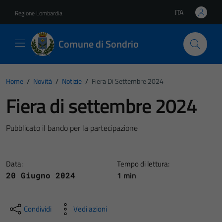
Vai ai contenuti
Vai al footer
ITA
Regione Lombardia
Lingua attiva:
Comune di Sondrio
Home
/
Novità
/
Notizie
/
Fiera Di Settembre 2024
Fiera di settembre 2024
Pubblicato il bando per la partecipazione
Data:
Tempo di lettura:
1 min
20 Giugno 2024
Condividi
Vedi azioni