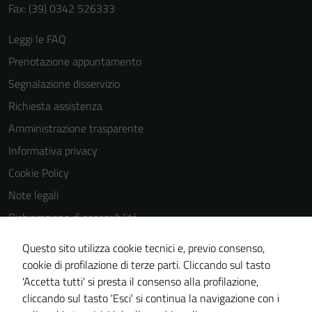
Fax: (39) 0342 526333
Leggi le FAQ
Prenotazione appuntamento
Segnalazione disservizio
Richiesta assistenza
Amministrazione trasparente
Informativa privacy
Cookie Policy
Note legali
Dichiarazione di accessibilità
Dichiarazione di accessibilità Servizi
Questo sito utilizza cookie tecnici e, previo consenso,
Whistleblowing
cookie di profilazione di terze parti. Cliccando sul tasto
'Accetta tutti' si presta il consenso alla profilazione,
Piano di miglioramento del sito
cliccando sul tasto 'Esci' si continua la navigazione con i
Area riservata