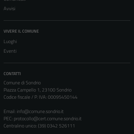
Avvisi
VIVERE IL COMUNE
Tecnici
Luoghi
Questi cookie
Eventi
sono necessari
per il
funzionamento
CONTATTI
del sito e non
Comune di Sondrio
possono
Piazza Campello 1, 23100 Sondrio
essere
Codice fiscale / P. IVA: 00095450144
disabilitati.
Questi cookie
Email:
info@comune.sondrio.it
non raccolgono
PEC:
protocollo@cert.comune.sondrio.it
informazioni
Centralino unico: (39) 0342 526111
personali.