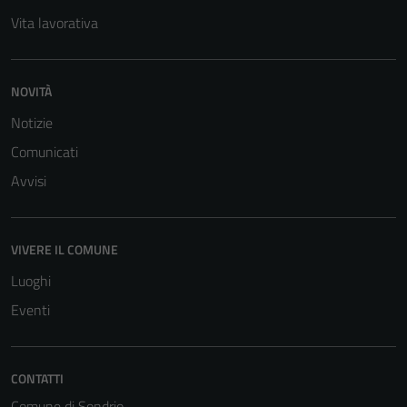
Vita lavorativa
NOVITÀ
Notizie
Comunicati
Avvisi
Tecnici
Questi cookie
sono necessari
VIVERE IL COMUNE
per il
Luoghi
funzionamento
Eventi
del sito e non
possono
essere
disabilitati.
CONTATTI
Questi cookie
Comune di Sondrio