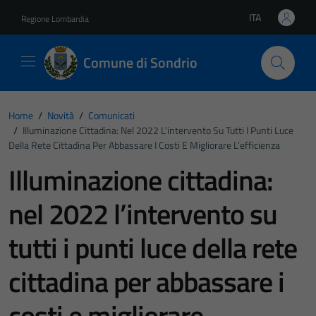
Vai ai contenuti
Vai al footer
ITA
Regione Lombardia
Lingua attiva:
Comune di Sondrio
Home
/
Novità
/
Comunicati
/
Illuminazione Cittadina: Nel 2022 L’intervento Su Tutti I Punti Luce
Della Rete Cittadina Per Abbassare I Costi E Migliorare L’efficienza
Illuminazione cittadina:
nel 2022 l’intervento su
tutti i punti luce della rete
cittadina per abbassare i
costi e migliorare