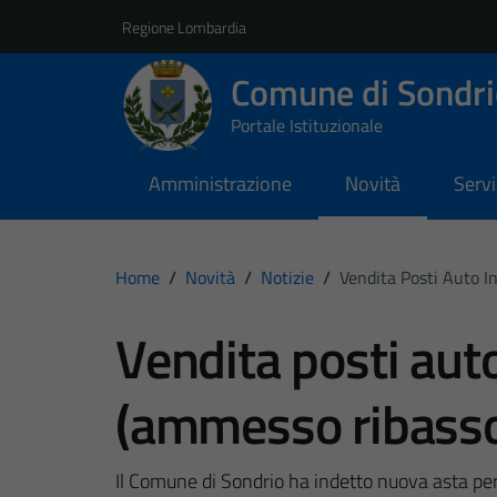
Vai ai contenuti
Vai al footer
Regione Lombardia
Comune di Sondri
Portale Istituzionale
Amministrazione
Novità
Servi
Home
/
Novità
/
Notizie
/
Vendita Posti Auto I
Vendita posti auto
(ammesso ribasso
Il Comune di Sondrio ha indetto nuova asta per 