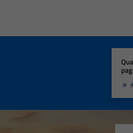
Qua
pag
Valut
Va