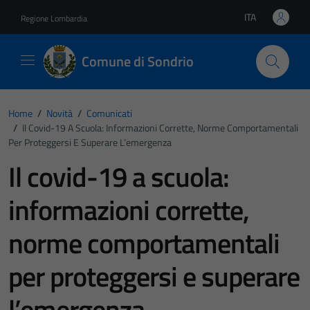
Vai ai contenuti
Vai al footer
ITA
Regione Lombardia
Lingua attiva:
Comune di Sondrio
Home
/
Novità
/
Comunicati
/
Il Covid-19 A Scuola: Informazioni Corrette, Norme Comportamentali
Per Proteggersi E Superare L’emergenza
Il covid-19 a scuola:
informazioni corrette,
norme comportamentali
per proteggersi e superare
l’emergenza