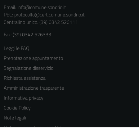
informazioni
Email:
info@comune.sondrio.it
personali.
PEC:
protocollo@cert.comune.sondrio.it
Centralino unico: (39) 0342 526111
Fax: (39) 0342 526333
Leggi le FAQ
Prenotazione appuntamento
Segnalazione disservizio
Richiesta assistenza
Amministrazione trasparente
Informativa privacy
Cookie Policy
Note legali
Dichiarazione di accessibilità
Dichiarazione di accessibilità Servizi