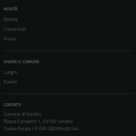
NOVITÀ
Notizie
Comunicati
Avvisi
Tecnici
VIVERE IL COMUNE
Questi cookie
sono necessari
Luoghi
per il
Eventi
funzionamento
del sito e non
possono
CONTATTI
essere
Comune di Sondrio
disabilitati.
Piazza Campello 1, 23100 Sondrio
Questi cookie
Codice fiscale / P. IVA: 00095450144
non raccolgono