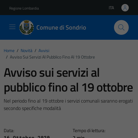
Vai ai contenuti
Vai al footer
ITA
Regione Lombardia
Lingua attiva:
Comune di Sondrio
Home
/
Novità
/
Avvisi
/
Avviso Sui Servizi Al Pubblico Fino Al 19 Ottobre
Avviso sui servizi al
pubblico fino al 19 ottobre
Nel periodo fino al 19 ottobre i servizi comunali saranno erogati
secondo specifiche modalità
Data:
Tempo di lettura:
2 min
16 Ottobre 2020