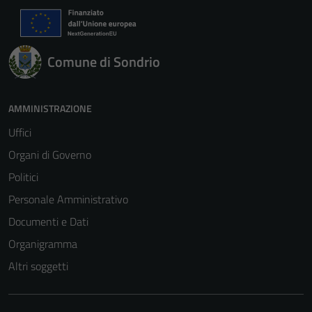
Tecnici
Questi cookie
sono necessari
per il
Comune di Sondrio
funzionamento
del sito e non
possono
AMMINISTRAZIONE
essere
Uffici
disabilitati.
Organi di Governo
Questi cookie
non raccolgono
Politici
informazioni
Personale Amministrativo
personali.
Documenti e Dati
Organigramma
Altri soggetti