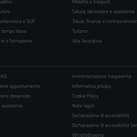
ubblici
Mobilità e trasporti
zioni
Salute, benessere e assistenza
 urbanistica e SUE
Tributi, finanze e contravvenzion
e tempo libero
Turismo
ne e formazione
Vita lavorativa
 FAQ
Amministrazione trasparente
zione appuntamento
Informativa privacy
one disservizio
Cookie Policy
Tecnici
a assistenza
Note legali
Questi cookie
Dichiarazione di accessibilità
sono necessari
Dichiarazione di accessibilità Ser
per il
funzionamento
Whistleblowing