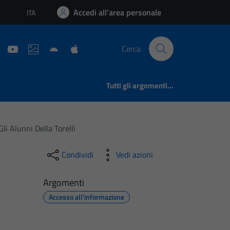
Accedi all'area personale
ITA
Lingua attiva:
Cerca
Tutti gli argomenti...
i Alunni Della Torelli
Condividi
Vedi azioni
Argomenti
Accesso all'informazione