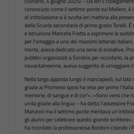
(Sondrio, 4 giugno 2025) – Da ieri il collegament
conosciuto come il settimo ponte sul Mallero, è
di intitolazione si è svolta ieri mattina alla pres
della Scuola secondaria di primo grado Torelli. È 
e Istruzione Marcella Fratta a esprimere la sod
per l’omaggio a uno dei massimi letterati italiani,
morte, aveva dedicato una serie di iniziative. Pro
pubblici organizzati a Sondrio per ricordarlo, la
novantatreenne, aveva suggerito di omaggiare il
Nella targa apposta lungo il marciapiedi, sul lato
grazie ai Promessi sposi ha reso per primo l’Italia 
memorie, di sangue e di cor’». «Sono versi che r
unita grazie alla lingua – ha detto l’assessore F
Manzoni ma il settimo ponte meritava un’intitolaz
gli alunni per celebrare questo grande scrittore»
ha ricordato la professoressa Bordoni citando i P