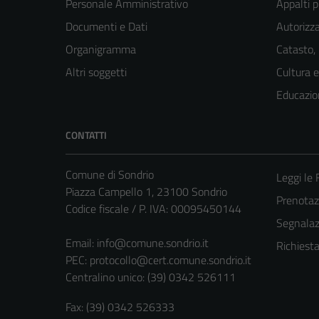
Personale Amministrativo
Appalti p
Documenti e Dati
Autorizza
Organigramma
Catasto,
Altri soggetti
Cultura 
Educazio
CONTATTI
Comune di Sondrio
Leggi le
Piazza Campello 1, 23100 Sondrio
Prenota
Codice fiscale / P. IVA: 00095450144
Segnalazi
Email:
info@comune.sondrio.it
Richiest
PEC:
protocollo@cert.comune.sondrio.it
Centralino unico: (39) 0342 526111
Fax: (39) 0342 526333