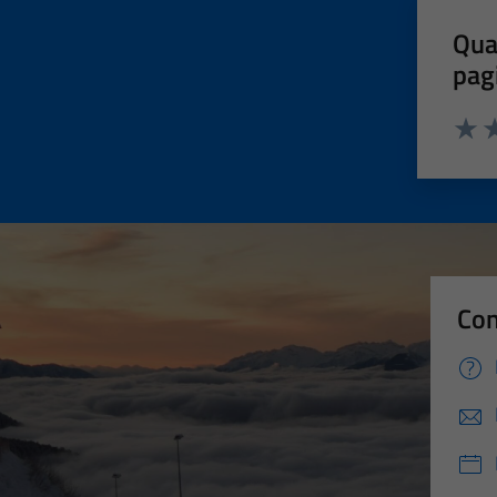
Qua
pag
Valut
Va
Con