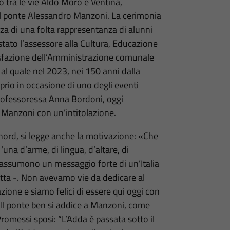
o tra le vie Aldo Moro e Ventina,
 il ponte Alessandro Manzoni. La cerimonia
enza di una folta rappresentanza di alunni
stato l’assessore alla Cultura, Educazione
disfazione dell’Amministrazione comunale
 al quale nel 2023, nei 150 anni dalla
prio in occasione di uno degli eventi
 professoressa Anna Bordoni, oggi
 Manzoni con un’intitolazione.
 nord, si legge anche la motivazione: «Che
‘una d’arme, di lingua, d’altare, di
iassumono un messaggio forte di un’Italia
ratta -. Non avevamo vie da dedicare al
ione e siamo felici di essere qui oggi con
. Il ponte ben si addice a Manzoni, come
romessi sposi: “L’Adda è passata sotto il