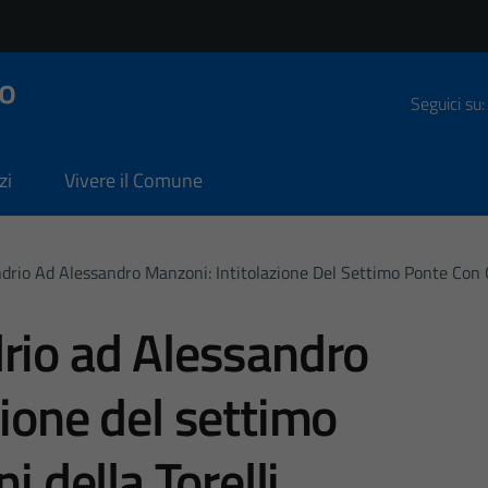
o
Seguici su:
zi
Vivere il Comune
drio Ad Alessandro Manzoni: Intitolazione Del Settimo Ponte Con Gl
rio ad Alessandro
zione del settimo
i della Torelli