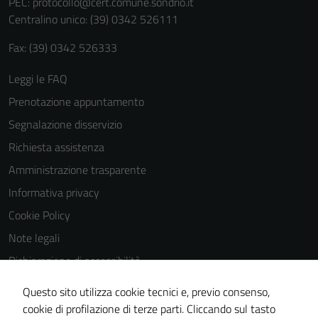
PEC:
protocollo@cert.comune.sondrio.it
Centralino unico: (39) 0342 526111
Fax: (39) 0342 526333
Leggi le FAQ
Prenotazione appuntamento
Segnalazione disservizio
Richiesta assistenza
Amministrazione trasparente
Informativa privacy
Cookie Policy
Note legali
Dichiarazione di accessibilità
Dichiarazione di accessibilità Servizi
Questo sito utilizza cookie tecnici e, previo consenso,
Whistleblowing
cookie di profilazione di terze parti. Cliccando sul tasto