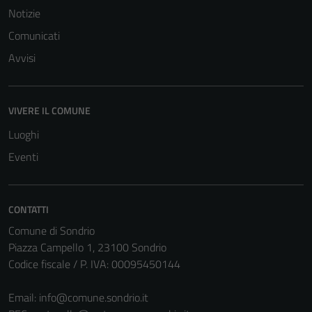
per il
Notizie
funzionamento
Comunicati
del sito e non
Avvisi
possono
essere
disabilitati.
Questi cookie
VIVERE IL COMUNE
non raccolgono
Luoghi
informazioni
Eventi
personali.
CONTATTI
Comune di Sondrio
Piazza Campello 1, 23100 Sondrio
Codice fiscale / P. IVA: 00095450144
Email:
info@comune.sondrio.it