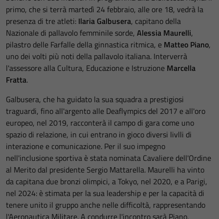
primo, che si terrà martedì 24 febbraio, alle ore 18, vedrà la
presenza di tre atleti:
Ilaria Galbusera
, capitano della
Nazionale di pallavolo femminile sorde,
Alessia Maurelli
,
pilastro delle Farfalle della ginnastica ritmica, e
Matteo Piano
,
uno dei volti più noti della pallavolo italiana. Interverrà
l'assessore alla Cultura, Educazione e Istruzione
Marcella
Fratta
.
Galbusera, che ha guidato la sua squadra a prestigiosi
traguardi, fino all'argento alle Deaflympics del 2017 e all'oro
europeo, nel 2019, racconterà il campo di gara come uno
spazio di relazione, in cui entrano in gioco diversi livlli di
interazione e comunicazione. Per il suo impegno
nell'inclusione sportiva è stata nominata Cavaliere dell'Ordine
al Merito dal presidente Sergio Mattarella. Maurelli ha vinto
da capitana due bronzi olimpici, a Tokyo, nel 2020, e a Parigi,
nel 2024: è stimata per la sua leadership e per la capacità di
tenere unito il gruppo anche nelle difficoltà, rappresentando
l'Aeronautica Militare. A condurre l'incontro sarà Piano,