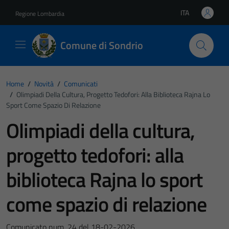
Vai ai contenuti
Vai al footer
ITA
Regione Lombardia
Lingua attiva:
Comune di Sondrio
Home
/
Novità
/
Comunicati
/
Olimpiadi Della Cultura, Progetto Tedofori: Alla Biblioteca Rajna Lo
Sport Come Spazio Di Relazione
Olimpiadi della cultura,
progetto tedofori: alla
biblioteca Rajna lo sport
come spazio di relazione
Comunicato num. 24 del 18-02-2026