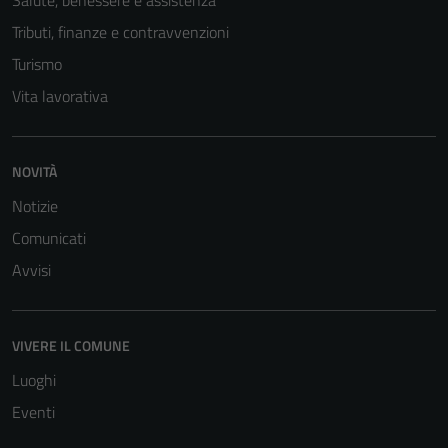
Salute, benessere e assistenza
Tributi, finanze e contravvenzioni
Turismo
Vita lavorativa
NOVITÀ
Notizie
Comunicati
Tecnici
Avvisi
Questi cookie
sono necessari
per il
VIVERE IL COMUNE
funzionamento
del sito e non
Luoghi
possono
Eventi
essere