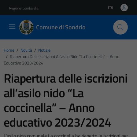
Vai ai contenuti
Vai al footer
ITA
Regione Lombardia
Lingua attiva:
Comune di Sondrio
Home
/
Novità
/
Notizie
/
Riapertura Delle Iscrizioni All’asilo Nido “La Coccinella” – Anno
Educativo 2023/2024
Riapertura delle iscrizioni
all’asilo nido “La
coccinella” – Anno
educativo 2023/2024
L’asilo nido comunale La coccinella ha riaperto le iscrizioni per