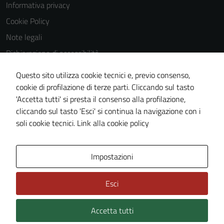
Informativa privacy
Cookie Policy
Note legali
Dichiarazione di accessibilità
Dichiarazione di accessibilità Servizi
Questo sito utilizza cookie tecnici e, previo consenso,
Whistleblowing
cookie di profilazione di terze parti. Cliccando sul tasto
'Accetta tutti' si presta il consenso alla profilazione,
Piano di miglioramento del sito
cliccando sul tasto 'Esci' si continua la navigazione con i
Area riservata
soli cookie tecnici.
Link alla cookie policy
Area Privata
Impostazioni
Esci
Accetta tutti
Credits: ©
Technical Design s.r.l.