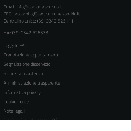
informazioni
Email:
info@comune.sondrio.it
personali.
PEC:
protocollo@cert.comune.sondrio.it
Centralino unico: (39) 0342 526111
Fax: (39) 0342 526333
Leggi le FAQ
Prenotazione appuntamento
Segnalazione disservizio
Richiesta assistenza
Amministrazione trasparente
Informativa privacy
Cookie Policy
Note legali
Dichiarazione di accessibilità
Dichiarazione di accessibilità Servizi