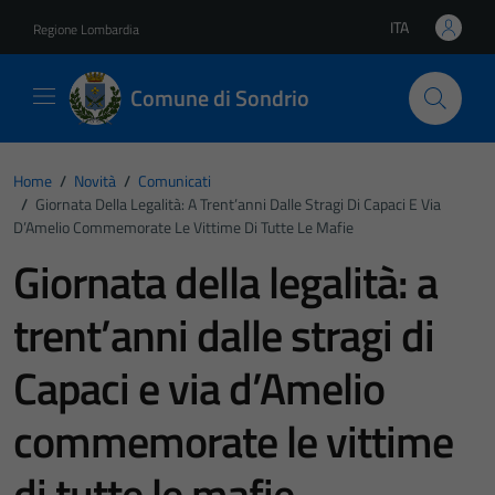
Vai ai contenuti
Vai al footer
ITA
Regione Lombardia
Lingua attiva:
Comune di Sondrio
Home
/
Novità
/
Comunicati
/
Giornata Della Legalità: A Trent’anni Dalle Stragi Di Capaci E Via
D’Amelio Commemorate Le Vittime Di Tutte Le Mafie
Giornata della legalità: a
trent’anni dalle stragi di
Capaci e via d’Amelio
commemorate le vittime
di tutte le mafie