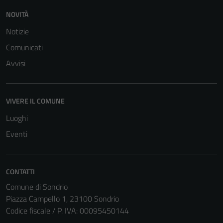
NOVITÀ
Notizie
Comunicati
Avvisi
Tecnici
VIVERE IL COMUNE
Questi cookie
sono necessari
Luoghi
per il
Eventi
funzionamento
del sito e non
possono
CONTATTI
essere
Comune di Sondrio
disabilitati.
Piazza Campello 1, 23100 Sondrio
Questi cookie
Codice fiscale / P. IVA: 00095450144
non raccolgono