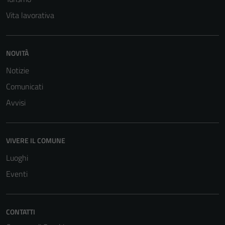
Questi cookie
Vita lavorativa
sono necessari
per il
funzionamento
NOVITÀ
del sito e non
Notizie
possono
essere
Comunicati
disabilitati.
Avvisi
Questi cookie
non raccolgono
informazioni
VIVERE IL COMUNE
personali.
Luoghi
Eventi
CONTATTI