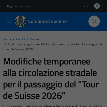
Vai ai contenuti
Vai al footer
ITA
Regione Lombardia
Lingua attiva:
Comune di Sondrio
Home
/
Novità
/
Notizie
/
Modifiche Temporanee Alla Circolazione Stradale Per Il Passaggio Del
“Tour De Suisse 2026”
Modifiche temporanee
alla circolazione stradale
per il passaggio del “Tour
de Suisse 2026”
Limitazioni al transito veicolare e fasce orarie di chiusura totale,