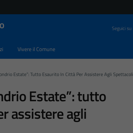
o
Seguici su:
zi
Vivere il Comune
ondrio Estate”: Tutto Esaurito In Città Per Assistere Agli Spettacol
ndrio Estate”: tutto
er assistere agli