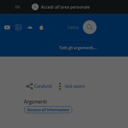
Accedi all'area personale
ITA
Lingua attiva:
Cerca
Tutti gli argomenti...
i
Condividi
Vedi azioni
Argomenti
Accesso all'informazione