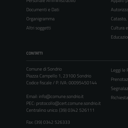
Personale Amministrativo
Appalti p
Documenti e Dati
Autorizza
Organigramma
Catasto,
Altri soggetti
Cultura 
Educazio
CONTATTI
Comune di Sondrio
Leggi le
Piazza Campello 1, 23100 Sondrio
Prenota
Codice fiscale / P. IVA: 00095450144
Segnalazi
Email:
info@comune.sondrio.it
Richiest
PEC:
protocollo@cert.comune.sondrio.it
Centralino unico: (39) 0342 526111
Fax: (39) 0342 526333