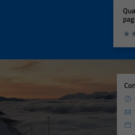
Qua
pag
Valut
Va
Con