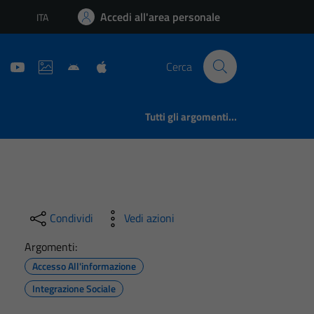
Accedi all'area personale
ITA
Lingua attiva:
Cerca
Tutti gli argomenti...
Condividi
Vedi azioni
Argomenti:
Accesso All'informazione
Integrazione Sociale