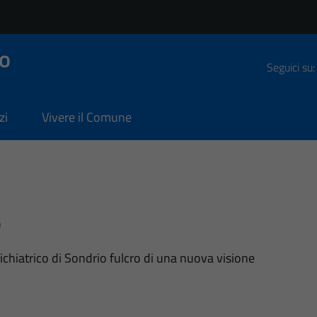
o
Seguici su:
zi
Vivere il Comune
e
chiatrico di Sondrio fulcro di una nuova visione