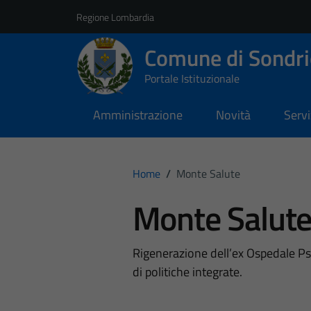
Vai ai contenuti
Vai al footer
Regione Lombardia
Comune di Sondri
Portale Istituzionale
Amministrazione
Novità
Servi
Home
/
Monte Salute
Monte Salut
Rigenerazione dell’ex Ospedale Psi
di politiche integrate.