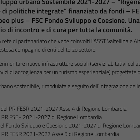
luppo urbano Sostenibile 2021-2027 – “Rigener
e di politiche integrate” finanziato da fondi –
peo plus – FSC Fondo Sviluppo e Coesione. Una 
o di incontro e di cura per tutta la comunità.
rete di partenariato che vede coinvolti l’ASST Valtellina e Alt
stesa compagine di enti del terzo settore.
perimentare nuove infrastrutture sociali (servizi abitativi coll
rvizi di accoglienza per un turismo esperienziale) progettate da
urbano sostenibile, rimodulata a seguito dell’integrazione dell
rse del PR FESR 2021-2027 Asse 4 di Regione Lombardia
 del PR FSE+ 2021-2027 di Regione Lombardia
se del Fondo Sviluppo e Coesione 2021-2027 di Regione Lomba
 del PR FESR 2021-2027 Asse 5 di Regione Lombardia