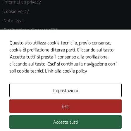
Informativa privacy
Cookie Policy
Note legali
Dichiarazione di accessibilità
Dichiarazione di accessibilità Servizi
Questo sito utilizza cookie tecnici e, previo consenso,
Whistleblowing
cookie di profilazione di terze parti. Cliccando sul tasto
'Accetta tutti' si presta il consenso alla profilazione,
Piano di miglioramento del sito
cliccando sul tasto 'Esci' si continua la navigazione con i
Area riservata
soli cookie tecnici.
Link alla cookie policy
Area Privata
Impostazioni
Esci
Accetta tutti
Credits: ©
Technical Design s.r.l.