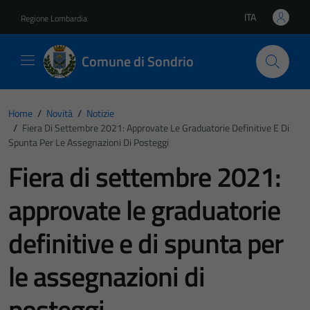
Vai ai contenuti
Vai al footer
ITA
Regione Lombardia
Lingua attiva:
Comune di Sondrio
Home
/
Novità
/
Notizie
/
Fiera Di Settembre 2021: Approvate Le Graduatorie Definitive E Di
Spunta Per Le Assegnazioni Di Posteggi
Fiera di settembre 2021:
approvate le graduatorie
definitive e di spunta per
le assegnazioni di
posteggi