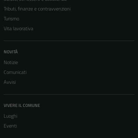
Tributi, finanze e contravvenzioni
Tecnici
Questi cookie
Turismo
sono necessari
Vita lavorativa
per il
funzionamento
del sito e non
NOVITÀ
possono
essere
Notizie
disabilitati.
Comunicati
Questi cookie
Avvisi
non raccolgono
informazioni
personali.
VIVERE IL COMUNE
Luoghi
Eventi