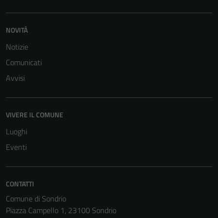
NOVITÀ
Notizie
Comunicati
Avvisi
Tecnici
Questi cookie
VIVERE IL COMUNE
sono necessari
Luoghi
per il
funzionamento
Eventi
del sito e non
possono
essere
CONTATTI
disabilitati.
Comune di Sondrio
Questi cookie
Piazza Campello 1, 23100 Sondrio
non raccolgono