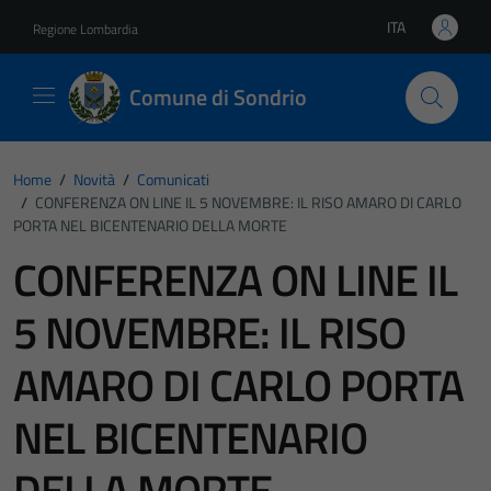
Vai ai contenuti
Vai al footer
ITA
Regione Lombardia
Lingua attiva:
Comune di Sondrio
Home
/
Novità
/
Comunicati
/
CONFERENZA ON LINE IL 5 NOVEMBRE: IL RISO AMARO DI CARLO
PORTA NEL BICENTENARIO DELLA MORTE
CONFERENZA ON LINE IL
5 NOVEMBRE: IL RISO
AMARO DI CARLO PORTA
NEL BICENTENARIO
DELLA MORTE