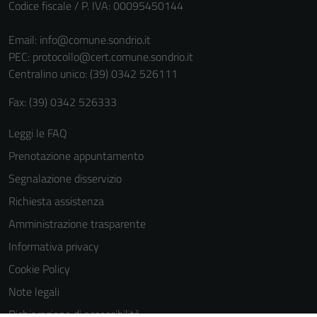
Codice fiscale / P. IVA: 00095450144
informazioni
personali.
Email:
info@comune.sondrio.it
PEC:
protocollo@cert.comune.sondrio.it
Centralino unico: (39) 0342 526111
Fax: (39) 0342 526333
Leggi le FAQ
Prenotazione appuntamento
Segnalazione disservizio
Richiesta assistenza
Amministrazione trasparente
Informativa privacy
Cookie Policy
Note legali
Dichiarazione di accessibilità