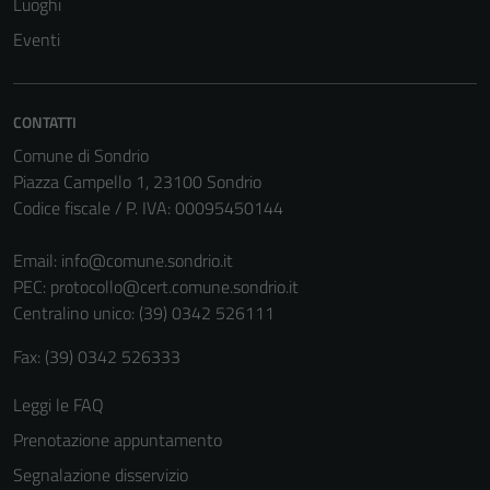
Luoghi
Eventi
Tecnici
Questi cookie
CONTATTI
sono necessari
per il
Comune di Sondrio
funzionamento
Piazza Campello 1, 23100 Sondrio
del sito e non
Codice fiscale / P. IVA: 00095450144
possono
essere
Email:
info@comune.sondrio.it
disabilitati.
PEC:
protocollo@cert.comune.sondrio.it
Questi cookie
Centralino unico: (39) 0342 526111
non raccolgono
Fax: (39) 0342 526333
informazioni
personali.
Leggi le FAQ
Prenotazione appuntamento
Segnalazione disservizio