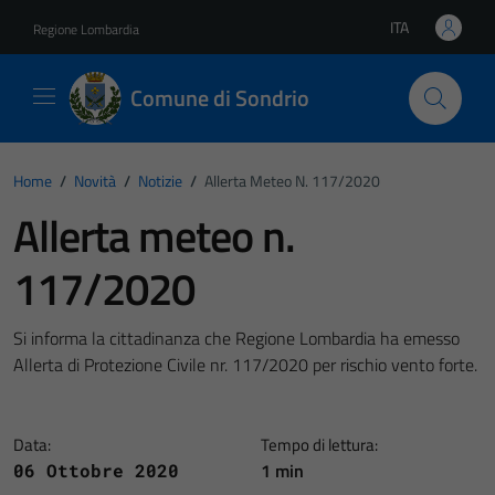
Vai ai contenuti
Vai al footer
ITA
Regione Lombardia
Lingua attiva:
Comune di Sondrio
Home
/
Novità
/
Notizie
/
Allerta Meteo N. 117/2020
Allerta meteo n.
117/2020
Si informa la cittadinanza che Regione Lombardia ha emesso
Allerta di Protezione Civile nr. 117/2020 per rischio vento forte.
Data:
Tempo di lettura:
1 min
06 Ottobre 2020