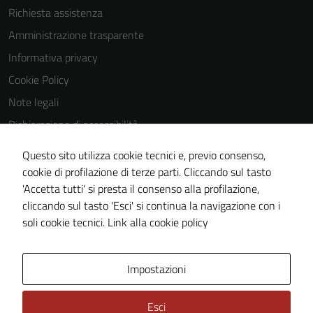
Richiesta assistenza
Amministrazione trasparente
Informativa privacy
Cookie Policy
Note legali
Dichiarazione di accessibilità
Dichiarazione di accessibilità Servizi
Questo sito utilizza cookie tecnici e, previo consenso,
Whistleblowing
cookie di profilazione di terze parti. Cliccando sul tasto
'Accetta tutti' si presta il consenso alla profilazione,
Piano di miglioramento del sito
cliccando sul tasto 'Esci' si continua la navigazione con i
Area riservata
soli cookie tecnici.
Link alla cookie policy
Area Privata
Impostazioni
Esci