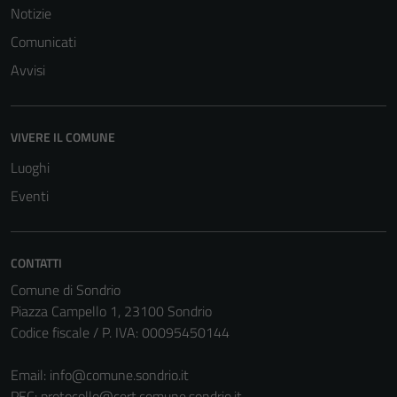
Notizie
Comunicati
Avvisi
VIVERE IL COMUNE
Tecnici
Questi cookie
Luoghi
sono necessari
Eventi
per il
funzionamento
del sito e non
CONTATTI
possono
Comune di Sondrio
essere
Piazza Campello 1, 23100 Sondrio
disabilitati.
Codice fiscale / P. IVA: 00095450144
Questi cookie
non raccolgono
Email:
info@comune.sondrio.it
informazioni
PEC:
protocollo@cert.comune.sondrio.it