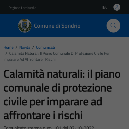
Vai ai contenuti
Vai al footer
ITA
Regione Lombardia
Lingua attiva:
Comune di Sondrio
Home
/
Novità
/
Comunicati
/
Calamità Naturali: Il Piano Comunale Di Protezione Civile Per
Imparare Ad Affrontare I Rischi
Calamità naturali: il piano
comunale di protezione
civile per imparare ad
affrontare i rischi
Comunicato stampa num. 101 del 07-10-2022