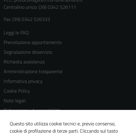
personali.
Centralino unico: (39) 0342 526111
Fax: (39) 0342 526333
Leggi le FAQ
Prenotazione appuntamento
Segnalazione disservizio
Richiesta assistenza
Amministrazione trasparente
Informativa privacy
Cookie Policy
Note legali
Dichiarazione di accessibilità
Dichiarazione di accessibilità Servizi
Questo sito utilizza cookie tecnici e, previo consenso,
Whistleblowing
cookie di profilazione di terze parti. Cliccando sul tasto