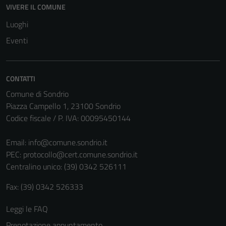
VIVERE IL COMUNE
Luoghi
Eventi
Tecnici
Questi cookie
sono necessari
CONTATTI
per il
Comune di Sondrio
funzionamento
Piazza Campello 1, 23100 Sondrio
del sito e non
Codice fiscale / P. IVA: 00095450144
possono
essere
Email:
info@comune.sondrio.it
disabilitati.
PEC:
protocollo@cert.comune.sondrio.it
Questi cookie
Centralino unico: (39) 0342 526111
non raccolgono
informazioni
Fax: (39) 0342 526333
personali.
Leggi le FAQ
Prenotazione appuntamento