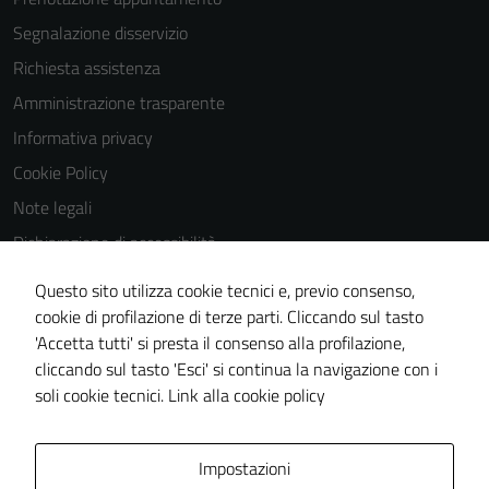
Segnalazione disservizio
Richiesta assistenza
Amministrazione trasparente
Informativa privacy
Cookie Policy
Note legali
Dichiarazione di accessibilità
Dichiarazione di accessibilità Servizi
Questo sito utilizza cookie tecnici e, previo consenso,
Whistleblowing
cookie di profilazione di terze parti. Cliccando sul tasto
'Accetta tutti' si presta il consenso alla profilazione,
Piano di miglioramento del sito
cliccando sul tasto 'Esci' si continua la navigazione con i
Area riservata
soli cookie tecnici.
Link alla cookie policy
Area Privata
Impostazioni