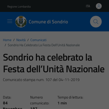
Vai ai contenuti
Vai al footer
ITA
Regione Lombardia
Lingua attiva:
Comune di Sondrio
Home
/
Novità
/
Comunicati
/
Sondrio Ha Celebrato La Festa Dell’Unità Nazionale
Sondrio ha celebrato la
Festa dell’Unità Nazionale
Comunicato stampa num. 107 del 04-11-2019
Data:
Numero
Tempo di lettura:
1 min
04
comunicato:
Novembre
107