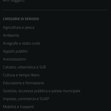
Altri soggetti
Tecnici
Questi cookie
CATEGORIE DI SERVIZIO
sono necessari
Agricoltura e pesca
per il
funzionamento
Ambiente
del sito e non
Anagrafe e stato civile
possono
Appalti pubblici
essere
disabilitati.
Autorizzazioni
Questi cookie
Catasto, urbanistica e SUE
non raccolgono
Cultura e tempo libero
informazioni
personali.
Educazione e formazione
Giustizia, sicurezza pubblica e polizia municipale
Imprese, commercio e SUAP
Mobilità e trasporti