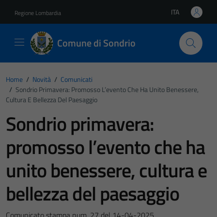
Vai ai contenuti
Vai al footer
ITA
Regione Lombardia
Lingua attiva:
Comune di Sondrio
Home
/
Novità
/
Comunicati
/
Sondrio Primavera: Promosso L’evento Che Ha Unito Benessere,
Cultura E Bellezza Del Paesaggio
Sondrio primavera:
promosso l’evento che ha
unito benessere, cultura e
bellezza del paesaggio
Comunicato stampa num. 27 del 14-04-2025