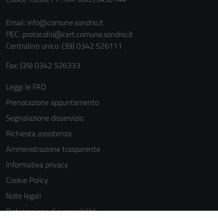
Email:
info@comune.sondrio.it
PEC:
protocollo@cert.comune.sondrio.it
Centralino unico: (39) 0342 526111
Fax: (39) 0342 526333
Leggi le FAQ
Prenotazione appuntamento
Segnalazione disservizio
Richiesta assistenza
Amministrazione trasparente
Informativa privacy
Cookie Policy
Note legali
Dichiarazione di accessibilità