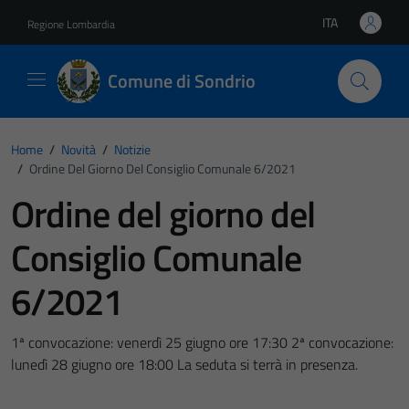
Vai ai contenuti
Vai al footer
ITA
Regione Lombardia
Lingua attiva:
Comune di Sondrio
Home
/
Novità
/
Notizie
/
Ordine Del Giorno Del Consiglio Comunale 6/2021
Ordine del giorno del
Consiglio Comunale
6/2021
1ª convocazione: venerdì 25 giugno ore 17:30 2ª convocazione:
lunedì 28 giugno ore 18:00 La seduta si terrà in presenza.