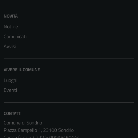
sono necessari
per il
NOVITÀ
funzionamento
Notizie
del sito e non
possono
Comunicati
essere
Avvisi
disabilitati.
Questi cookie
non raccolgono
VIVERE IL COMUNE
informazioni
Luoghi
personali.
Eventi
CONTATTI
Comune di Sondrio
Piazza Campello 1, 23100 Sondrio
Codice fiscale / P. IVA: 00095450144