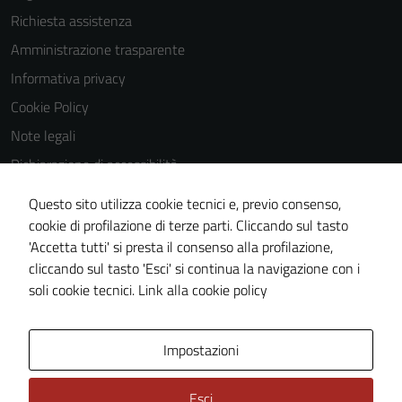
Richiesta assistenza
Amministrazione trasparente
Informativa privacy
Cookie Policy
Note legali
Dichiarazione di accessibilità
Dichiarazione di accessibilità Servizi
Questo sito utilizza cookie tecnici e, previo consenso,
Whistleblowing
cookie di profilazione di terze parti. Cliccando sul tasto
'Accetta tutti' si presta il consenso alla profilazione,
Piano di miglioramento del sito
cliccando sul tasto 'Esci' si continua la navigazione con i
Area riservata
soli cookie tecnici.
Link alla cookie policy
Area Privata
Impostazioni
Esci