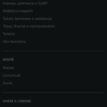
Imprese, commercio e SUAP
Mobilità e trasporti
Tecnici
Salute, benessere e assistenza
Questi cookie
Tributi, finanze e contravvenzioni
sono necessari
Turismo
per il
funzionamento
Vita lavorativa
del sito e non
possono
essere
NOVITÀ
disabilitati.
Notizie
Questi cookie
non raccolgono
Comunicati
informazioni
Avvisi
personali.
VIVERE IL COMUNE