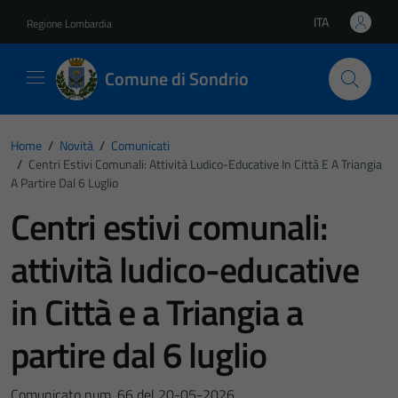
Vai ai contenuti
Vai al footer
ITA
Regione Lombardia
Lingua attiva:
Comune di Sondrio
Home
/
Novità
/
Comunicati
/
Centri Estivi Comunali: Attività Ludico-Educative In Città E A Triangia
A Partire Dal 6 Luglio
Centri estivi comunali:
attività ludico-educative
in Città e a Triangia a
partire dal 6 luglio
Comunicato num. 66 del 20-05-2026