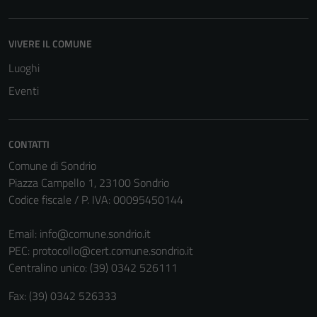
VIVERE IL COMUNE
Luoghi
Tecnici
Eventi
Questi cookie
sono necessari
per il
CONTATTI
funzionamento
Comune di Sondrio
del sito e non
Piazza Campello 1, 23100 Sondrio
possono
Codice fiscale / P. IVA: 00095450144
essere
disabilitati.
Email:
info@comune.sondrio.it
Questi cookie
PEC:
protocollo@cert.comune.sondrio.it
non raccolgono
Centralino unico: (39) 0342 526111
informazioni
personali.
Fax: (39) 0342 526333