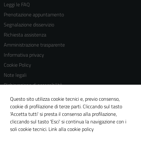
Leggi le FAQ
Prenotazione appuntamento
Segnalazione disservizio
Richiesta assistenza
Amministrazione trasparente
Informativa privacy
Cookie Policy
Note legali
Dichiarazione di accessibilità
Dichiarazione di accessibilità Servizi
Questo sito utilizza cookie tecnici e, previo consenso,
Whistleblowing
cookie di profilazione di terze parti. Cliccando sul tasto
'Accetta tutti' si presta il consenso alla profilazione,
Piano di miglioramento del sito
cliccando sul tasto 'Esci' si continua la navigazione con i
Area riservata
soli cookie tecnici.
Link alla cookie policy