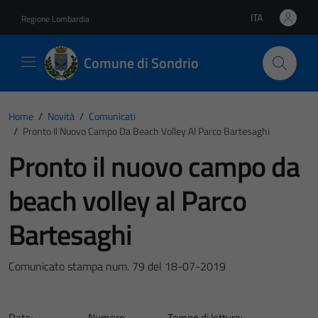
Vai ai contenuti
Vai al footer
ITA
Regione Lombardia
Lingua attiva:
Comune di Sondrio
Home
/
Novità
/
Comunicati
/
Pronto Il Nuovo Campo Da Beach Volley Al Parco Bartesaghi
Pronto il nuovo campo da
beach volley al Parco
Bartesaghi
Comunicato stampa num. 79 del 18-07-2019
Data:
Numero
Tempo di lettura: