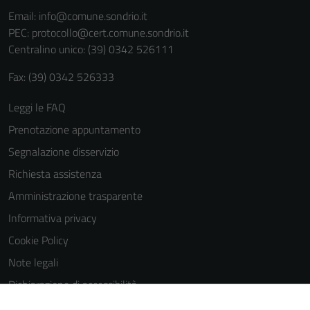
informazioni
Email:
info@comune.sondrio.it
personali.
PEC:
protocollo@cert.comune.sondrio.it
Centralino unico: (39) 0342 526111
Fax: (39) 0342 526333
Leggi le FAQ
Prenotazione appuntamento
Segnalazione disservizio
Richiesta assistenza
Amministrazione trasparente
Informativa privacy
Cookie Policy
Note legali
Dichiarazione di accessibilità
Dichiarazione di accessibilità Servizi