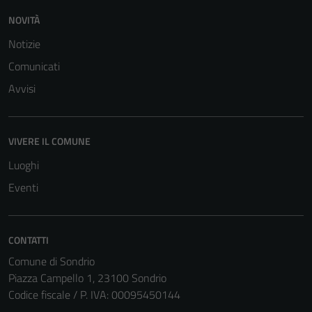
NOVITÀ
Notizie
Comunicati
Avvisi
Tecnici
VIVERE IL COMUNE
Questi cookie
sono necessari
Luoghi
per il
Eventi
funzionamento
del sito e non
possono
CONTATTI
essere
Comune di Sondrio
disabilitati.
Piazza Campello 1, 23100 Sondrio
Questi cookie
Codice fiscale / P. IVA: 00095450144
non raccolgono