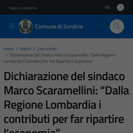
Vai ai contenuti
Vai al footer
ITA
Regione Lombardia
Lingua attiva:
Comune di Sondrio
Home
/
Novità
/
Comunicati
/
Dichiarazione Del Sindaco Marco Scaramellini: “Dalla Regione
Lombardia I Contributi Per Far Ripartire L’economia”
Dichiarazione del sindaco
Marco Scaramellini: “Dalla
Regione Lombardia i
contributi per far ripartire
l’economia”