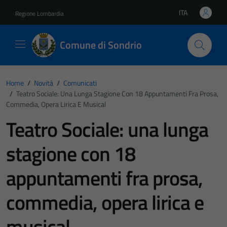
Vai ai contenuti
Vai al footer
ITA
Regione Lombardia
Lingua attiva:
Comune di Sondrio
Home
/
Novità
/
Comunicati
/
Teatro Sociale: Una Lunga Stagione Con 18 Appuntamenti Fra Prosa,
Commedia, Opera Lirica E Musical
Teatro Sociale: una lunga
stagione con 18
appuntamenti fra prosa,
commedia, opera lirica e
musical