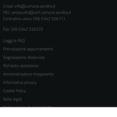
informazioni
Email:
info@comune.sondrio.it
personali.
PEC:
protocollo@cert.comune.sondrio.it
Centralino unico: (39) 0342 526111
Fax: (39) 0342 526333
Leggi le FAQ
Prenotazione appuntamento
Segnalazione disservizio
Richiesta assistenza
Amministrazione trasparente
Informativa privacy
Cookie Policy
Note legali
Dichiarazione di accessibilità
Dichiarazione di accessibilità Servizi