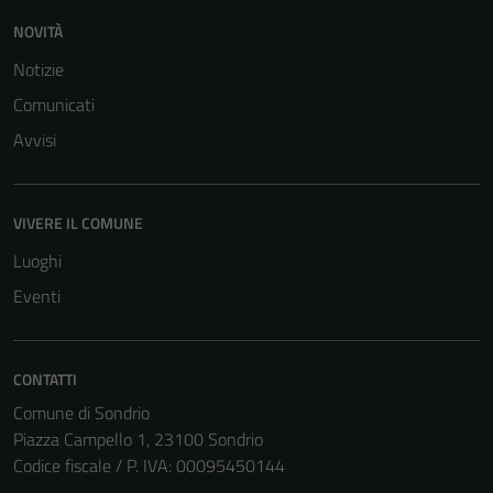
NOVITÀ
Notizie
Comunicati
Avvisi
Tecnici
VIVERE IL COMUNE
Questi cookie
sono necessari
Luoghi
per il
Eventi
funzionamento
del sito e non
possono
CONTATTI
essere
Comune di Sondrio
disabilitati.
Piazza Campello 1, 23100 Sondrio
Questi cookie
Codice fiscale / P. IVA: 00095450144
non raccolgono