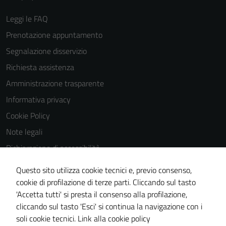
Leggi le FAQ
Prenotazione appuntamento
Segnalazione disservizio
Richiesta assistenza
Amministrazione trasparente
Informativa privacy
Cookie Policy
Note legali
Dichiarazione di accessibilità
Dichiarazione di accessibilità Servizi
Questo sito utilizza cookie tecnici e, previo consenso,
Whistleblowing
cookie di profilazione di terze parti. Cliccando sul tasto
'Accetta tutti' si presta il consenso alla profilazione,
Piano di miglioramento del sito
cliccando sul tasto 'Esci' si continua la navigazione con i
Area riservata
soli cookie tecnici.
Link alla cookie policy