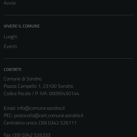
Avvisi
VIVERE IL COMUNE
Luoghi
Tecnici
Questi cookie
Eventi
sono necessari
per il
funzionamento
CONTATTI
del sito e non
Comune di Sondrio
possono
Piazza Campello 1, 23100 Sondrio
essere
Codice fiscale / P. IVA: 00095450144
disabilitati.
Questi cookie
Email:
info@comune.sondrio.it
non raccolgono
PEC:
protocollo@cert.comune.sondrio.it
informazioni
Centralino unico: (39) 0342 526111
personali.
Fax: (39) 0342 526333