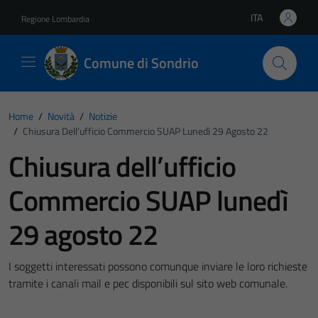
Vai ai contenuti
Vai al footer
ITA
Regione Lombardia
Lingua attiva:
Comune di Sondrio
Home
/
Novità
/
Notizie
/
Chiusura Dell’ufficio Commercio SUAP Lunedì 29 Agosto 22
Chiusura dell’ufficio
Commercio SUAP lunedì
29 agosto 22
I soggetti interessati possono comunque inviare le loro richieste
tramite i canali mail e pec disponibili sul sito web comunale.