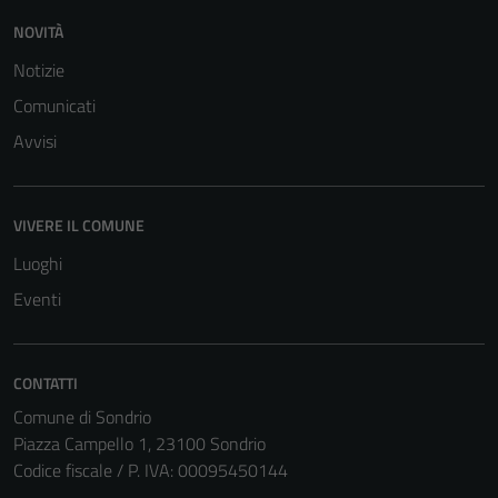
NOVITÀ
Notizie
Comunicati
Avvisi
Tecnici
VIVERE IL COMUNE
Questi cookie
sono necessari
Luoghi
per il
Eventi
funzionamento
del sito e non
possono
CONTATTI
essere
Comune di Sondrio
disabilitati.
Piazza Campello 1, 23100 Sondrio
Questi cookie
Codice fiscale / P. IVA: 00095450144
non raccolgono