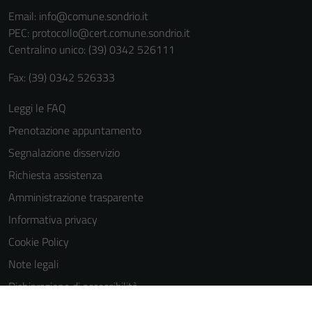
informazioni
Email:
info@comune.sondrio.it
personali.
PEC:
protocollo@cert.comune.sondrio.it
Centralino unico: (39) 0342 526111
Fax: (39) 0342 526333
Leggi le FAQ
Prenotazione appuntamento
Segnalazione disservizio
Richiesta assistenza
Amministrazione trasparente
Informativa privacy
Cookie Policy
Note legali
Dichiarazione di accessibilità
Dichiarazione di accessibilità Servizi