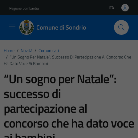
Vai ai contenuti
Vai al footer
ITA
Regione Lombardia
Lingua attiva:
Comune di Sondrio
Home
/
Novità
/
Comunicati
/
“Un Sogno Per Natale”: Successo Di Partecipazione Al Concorso Che
Ha Dato Voce Ai Bambini
“Un sogno per Natale”:
successo di
partecipazione al
concorso che ha dato voce
ai bambini