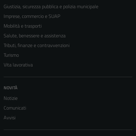
Giustizia, sicurezza pubblica e polizia municipale
Imprese, commercio e SUAP
Mobilità e trasporti
Tecnici
Questi cookie
Salute, benessere e assistenza
sono necessari
Tributi, finanze e contravvenzioni
per il
Turismo
funzionamento
del sito e non
Vita lavorativa
possono
essere
disabilitati.
NOVITÀ
Questi cookie
Notizie
non raccolgono
Comunicati
informazioni
personali.
Avvisi