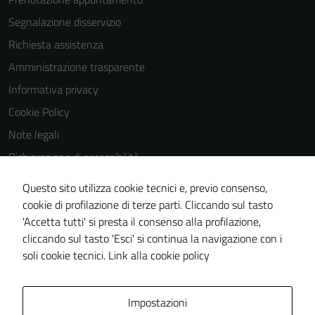
Segnalazione disservizio
Richiesta assistenza
Amministrazione trasparente
Informativa privacy
Cookie Policy
Note legali
Dichiarazione di accessibilità
Dichiarazione di accessibilità Servizi
Questo sito utilizza cookie tecnici e, previo consenso,
Whistleblowing
cookie di profilazione di terze parti. Cliccando sul tasto
'Accetta tutti' si presta il consenso alla profilazione,
Piano di miglioramento del sito
cliccando sul tasto 'Esci' si continua la navigazione con i
Area riservata
soli cookie tecnici.
Link alla cookie policy
Area Privata
Impostazioni