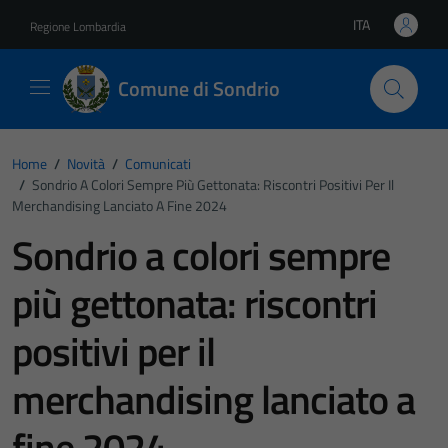
Vai ai contenuti
Vai al footer
ITA
Regione Lombardia
Lingua attiva:
Comune di Sondrio
Home
/
Novità
/
Comunicati
/
Sondrio A Colori Sempre Più Gettonata: Riscontri Positivi Per Il
Merchandising Lanciato A Fine 2024
Sondrio a colori sempre
più gettonata: riscontri
positivi per il
merchandising lanciato a
fine 2024