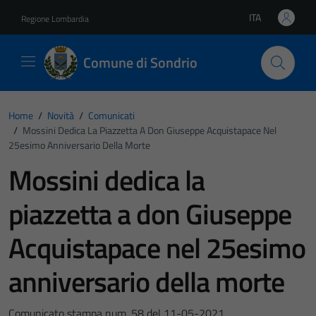
Vai ai contenuti
Vai al footer
ITA
Regione Lombardia
Lingua attiva:
Comune di Sondrio
Home
/
Novità
/
Comunicati
/
Mossini Dedica La Piazzetta A Don Giuseppe Acquistapace Nel
25esimo Anniversario Della Morte
Mossini dedica la
piazzetta a don Giuseppe
Acquistapace nel 25esimo
anniversario della morte
Comunicato stampa num. 58 del 11-05-2021