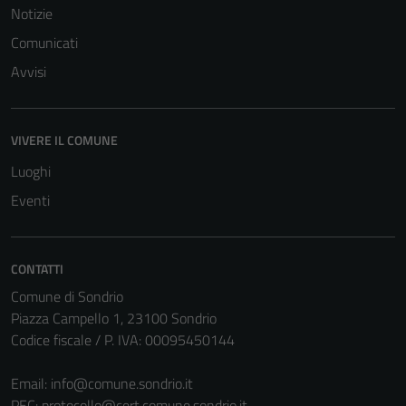
Notizie
Comunicati
Avvisi
VIVERE IL COMUNE
Tecnici
Questi cookie
Luoghi
sono necessari
Eventi
per il
funzionamento
del sito e non
CONTATTI
possono
Comune di Sondrio
essere
Piazza Campello 1, 23100 Sondrio
disabilitati.
Codice fiscale / P. IVA: 00095450144
Questi cookie
non raccolgono
Email:
info@comune.sondrio.it
informazioni
PEC:
protocollo@cert.comune.sondrio.it