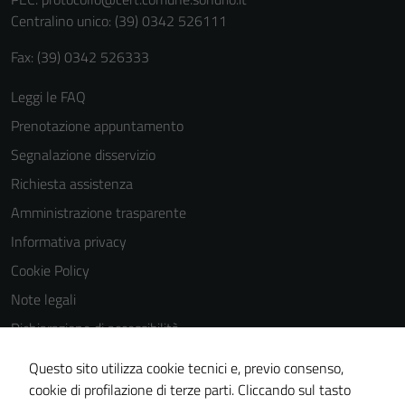
personali.
Centralino unico: (39) 0342 526111
Fax: (39) 0342 526333
Leggi le FAQ
Prenotazione appuntamento
Segnalazione disservizio
Richiesta assistenza
Amministrazione trasparente
Informativa privacy
Cookie Policy
Note legali
Dichiarazione di accessibilità
Dichiarazione di accessibilità Servizi
Questo sito utilizza cookie tecnici e, previo consenso,
Whistleblowing
cookie di profilazione di terze parti. Cliccando sul tasto