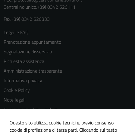
personali.
Centralino unico: (39) 0342 526111
Fax: (39) 0342 526333
Leggi le FAQ
Prenotazione appuntamento
Segnalazione disservizio
Richiesta assistenza
Amministrazione trasparente
Informativa privacy
Cookie Policy
Note legali
Dichiarazione di accessibilità
Dichiarazione di accessibilità Servizi
Questo sito utilizza cookie tecnici e, previo consenso,
Whistleblowing
cookie di profilazione di terze parti. Cliccando sul tasto