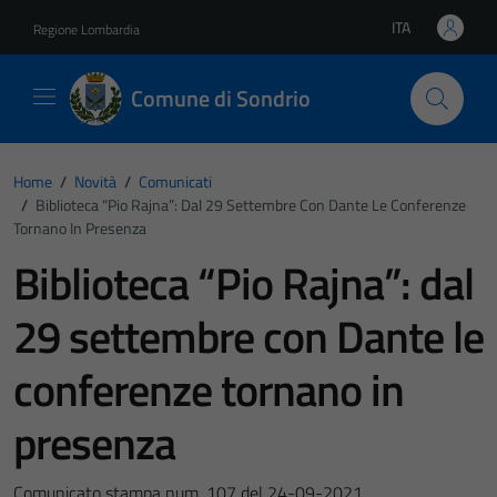
Vai ai contenuti
Vai al footer
ITA
Regione Lombardia
Lingua attiva:
Comune di Sondrio
Home
/
Novità
/
Comunicati
/
Biblioteca “Pio Rajna”: Dal 29 Settembre Con Dante Le Conferenze
Tornano In Presenza
Biblioteca “Pio Rajna”: dal
29 settembre con Dante le
conferenze tornano in
presenza
Comunicato stampa num. 107 del 24-09-2021