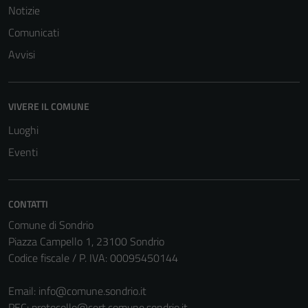
Notizie
Comunicati
Avvisi
VIVERE IL COMUNE
Tecnici
Questi cookie
Luoghi
sono necessari
Eventi
per il
funzionamento
del sito e non
CONTATTI
possono
Comune di Sondrio
essere
Piazza Campello 1, 23100 Sondrio
disabilitati.
Codice fiscale / P. IVA: 00095450144
Questi cookie
non raccolgono
Email:
info@comune.sondrio.it
informazioni
PEC:
protocollo@cert.comune.sondrio.it