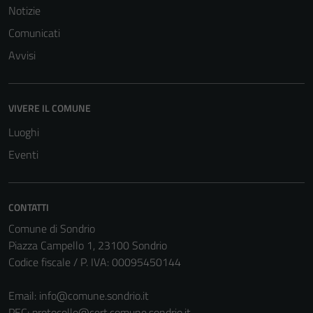
Notizie
Comunicati
Avvisi
VIVERE IL COMUNE
Tecnici
Questi cookie
Luoghi
sono necessari
Eventi
per il
funzionamento
del sito e non
CONTATTI
possono
Comune di Sondrio
essere
Piazza Campello 1, 23100 Sondrio
disabilitati.
Codice fiscale / P. IVA: 00095450144
Questi cookie
non raccolgono
Email:
info@comune.sondrio.it
informazioni
PEC:
protocollo@cert.comune.sondrio.it