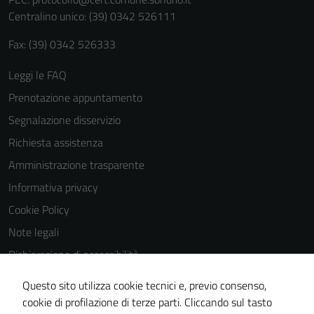
personali.
Centralino unico: (39) 0342 526111
Fax: (39) 0342 526333
Leggi le FAQ
Prenotazione appuntamento
Segnalazione disservizio
Richiesta assistenza
Amministrazione trasparente
Informativa privacy
Cookie Policy
Note legali
Dichiarazione di accessibilità
Dichiarazione di accessibilità Servizi
Questo sito utilizza cookie tecnici e, previo consenso,
Whistleblowing
cookie di profilazione di terze parti. Cliccando sul tasto