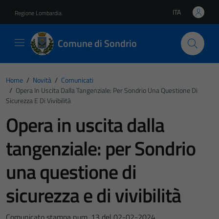
Vai ai contenuti
Vai al footer
ITA
Regione Lombardia
Lingua attiva:
Comune di Sondrio
Home
/
Novità
/
Comunicati
/
Opera In Uscita Dalla Tangenziale: Per Sondrio Una Questione Di
Sicurezza E Di Vivibilità
Opera in uscita dalla
tangenziale: per Sondrio
una questione di
sicurezza e di vivibilità
Comunicato stampa num. 13 del 02-02-2024