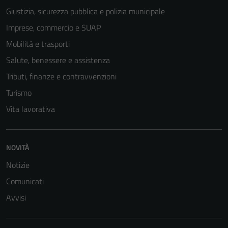
Giustizia, sicurezza pubblica e polizia municipale
Imprese, commercio e SUAP
Mobilità e trasporti
Tecnici
Questi cookie
Salute, benessere e assistenza
sono necessari
Tributi, finanze e contravvenzioni
per il
Turismo
funzionamento
del sito e non
Vita lavorativa
possono
essere
disabilitati.
NOVITÀ
Questi cookie
Notizie
non raccolgono
Comunicati
informazioni
personali.
Avvisi