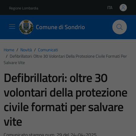
Vai ai contenuti
Vai al footer
ITA
Regione Lombardia
Lingua attiva:
Comune di Sondrio
Home
/
Novità
/
Comunicati
/
Defibrillatori: Oltre 30 Volontari Della Protezione Civile Formati Per
Salvare Vite
Defibrillatori: oltre 30
volontari della protezione
civile formati per salvare
vite
Comunicato stampa num. 29 del 24-04-2025