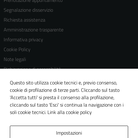
Prenotazione appuntamento
Segnalazione disservizio
Richiesta assistenza
Amministrazione trasparente
Informativa privacy
Cookie Policy
Note legali
Dichiarazione di accessibilità
Dichiarazione di accessibilità Servizi
Questo sito utilizza cookie tecnici e, previo consenso,
Whistleblowing
cookie di profilazione di terze parti. Cliccando sul tasto
'Accetta tutti' si presta il consenso alla profilazione,
Piano di miglioramento del sito
cliccando sul tasto 'Esci' si continua la navigazione con i
Area riservata
soli cookie tecnici.
Link alla cookie policy
Area Privata
Impostazioni