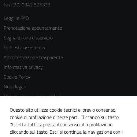
Fax: (39) 0342 526333
Leggi le FAQ
Prenotazione appuntamento
Segnalazione disservizio
Richiesta assistenza
Amministrazione trasparente
Informativa privacy
Cookie Policy
Note legali
Dichiarazione di accessibilità
Dichiarazione di accessibilità Servizi
Questo sito utilizza cookie tecnici e, previo consenso,
Whistleblowing
cookie di profilazione di terze parti. Cliccando sul tasto
'Accetta tutti' si presta il consenso alla profilazione,
Piano di miglioramento del sito
cliccando sul tasto 'Esci' si continua la navigazione con i
Area riservata