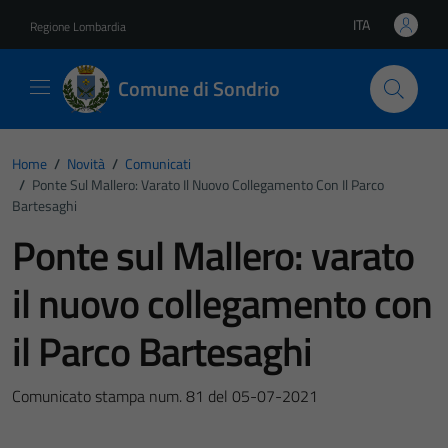
Vai ai contenuti
Vai al footer
ITA
Regione Lombardia
Lingua attiva:
Comune di Sondrio
Home
/
Novità
/
Comunicati
/
Ponte Sul Mallero: Varato Il Nuovo Collegamento Con Il Parco
Bartesaghi
Ponte sul Mallero: varato
il nuovo collegamento con
il Parco Bartesaghi
Comunicato stampa num. 81 del 05-07-2021