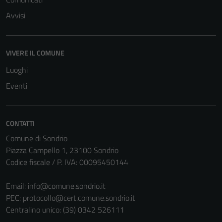
Avvisi
VIVERE IL COMUNE
Tecnici
Luoghi
Questi cookie
Eventi
sono necessari
per il
funzionamento
CONTATTI
del sito e non
Comune di Sondrio
possono
Piazza Campello 1, 23100 Sondrio
essere
Codice fiscale / P. IVA: 00095450144
disabilitati.
Questi cookie
Email:
info@comune.sondrio.it
non raccolgono
PEC:
protocollo@cert.comune.sondrio.it
informazioni
Centralino unico: (39) 0342 526111
personali.